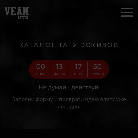
КАТАЛОГ ТАТУ ЭСКИЗОВ
00
13
17
48
дней
часов
минут
секунд
Не думай - действуй!
Заполни форму и преврати идею в тату уже
сегодня.