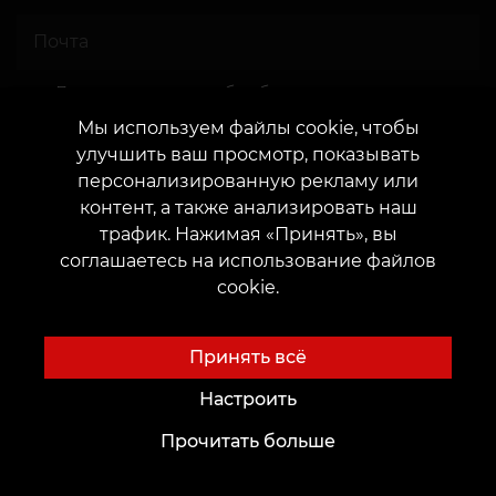
Даю согласие
на обработку персональных
данных
Мы используем файлы cookie, чтобы
улучшить ваш просмотр, показывать
персонализированную рекламу или
контент, а также анализировать наш
трафик. Нажимая «Принять», вы
соглашаетесь на использование файлов
Отправить
cookie.
Принять всё
Настроить
Прочитать больше
Быстрый поиск эскизов