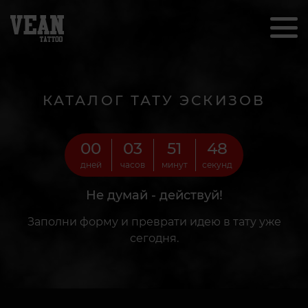
КАТАЛОГ ТАТУ ЭСКИЗОВ
00
03
51
46
дней
часов
минут
секунд
Не думай - действуй!
Заполни форму и преврати идею в тату уже
сегодня.