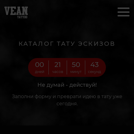
КАТАЛОГ ТАТУ ЭСКИЗОВ
00
21
50
41
дней
часов
минут
секунд
Не думай - действуй!
Заполни форму и преврати идею в тату уже
сегодня.