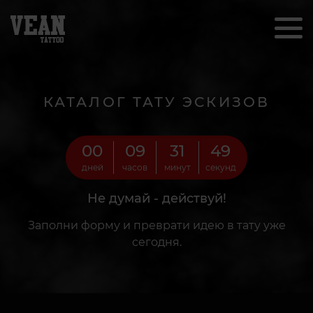
КАТАЛОГ ТАТУ ЭСКИЗОВ
00
09
31
47
дней
часов
минут
секунд
Не думай - действуй!
Заполни форму и преврати идею в тату уже
сегодня.