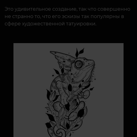
Это удивительное создание, так что совершенно
не странно то, что его эскизы так популярны в
сфере художественной татуировки.