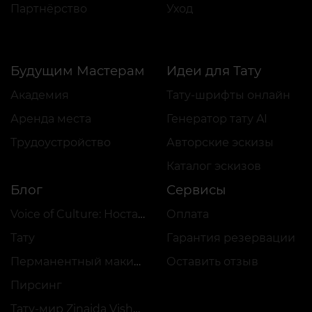
Партнёрство
Уход
Будущим Мастерам
Идеи для Тату
Академия
Тату-шрифты онлайн
Аренда места
Генератор тату AI
Трудоустройство
Авторские эскизы
Каталог эскизов
Блог
Сервисы
Voice of Culture: Ностальгия по 2000-м
Оплата
Тату
Гарантия резервации
Перманентный макияж
Оставить отзыв
Пирсинг
Тату-мир Zinaida Vishenka