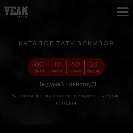
КАТАЛОГ ТАТУ ЭСКИЗОВ
00
10
40
22
дней
часов
минут
секунд
Не думай - действуй!
Заполни форму и преврати идею в тату уже
сегодня.