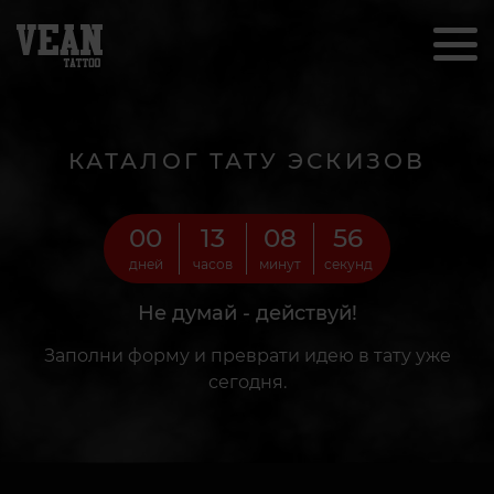
КАТАЛОГ ТАТУ ЭСКИЗОВ
00
13
08
54
дней
часов
минут
секунд
Не думай - действуй!
Заполни форму и преврати идею в тату уже
сегодня.