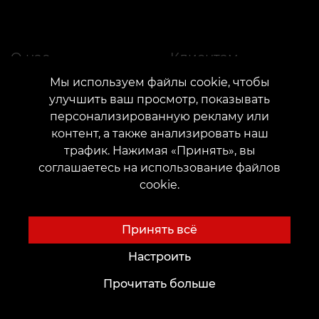
О нас
Клиентам
Мы используем файлы cookie, чтобы
О нас
Карты и бонусы
улучшить ваш просмотр, показывать
Выбрать город
Цены
персонализированную рекламу или
Новости
Акции
контент, а также анализировать наш
трафик. Нажимая «Принять», вы
Благотворительные проекты
Подарки и сертификаты
соглашаетесь на использование файлов
Вакансии
FAQ
cookie.
Партнёрство
Уход
Принять всё
Настроить
Будущим Мастерам
Идеи для Тату
Прочитать больше
Академия
Тату-шрифты онлайн
Аренда места
Генератор тату AI