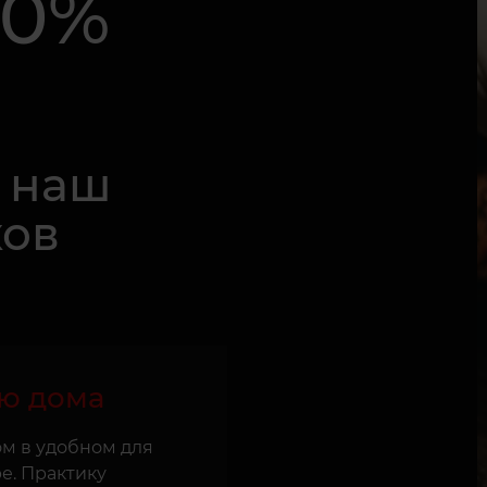
30%
 наш
ков
ю дома
ом в удобном для
е. Практику