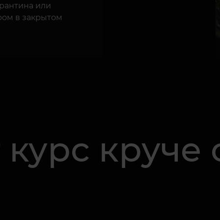
рантина или
ром в закрытом
 курс круче