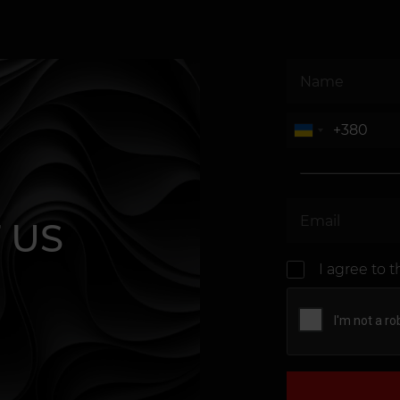
 US
I agree to 