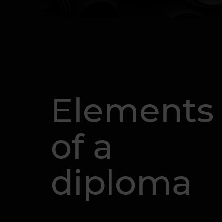
Elements
of a
diploma