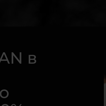
AN в
о