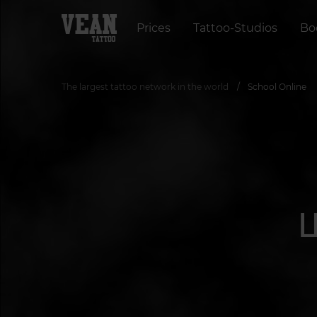
Prices
Tattoo-Studios
Bo
The largest tattoo network in the world
School Online