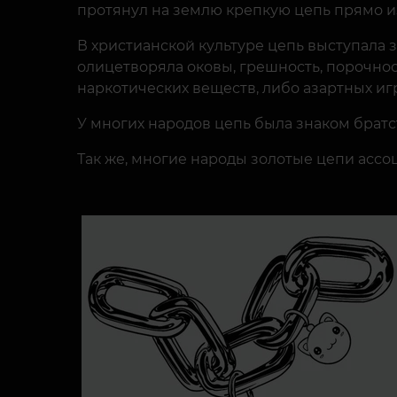
протянул на землю крепкую цепь прямо и
В христианской культуре цепь выступала з
олицетворяла оковы, грешность, порочнос
наркотических веществ, либо азартных иг
У многих народов цепь была знаком братс
Так же, многие народы золотые цепи ассо