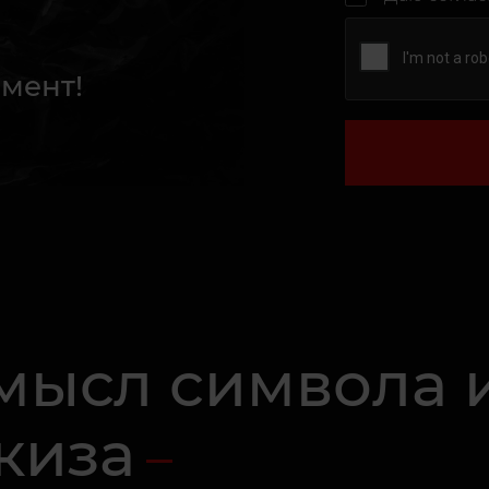
мент!
смысл символа 
киза