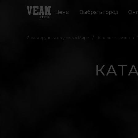
Цены
Выбрать город
Онл
Самая крупная тату сеть в Мире
Каталог эскизов
КАТ