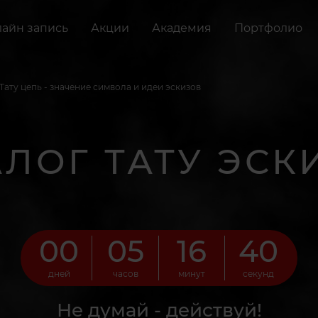
айн запись
Акции
Академия
Портфолио
Тату цепь - значение символа и идеи эскизов
АЛОГ ТАТУ ЭСК
00
05
16
39
дней
часов
минут
секунд
Не думай - действуй!