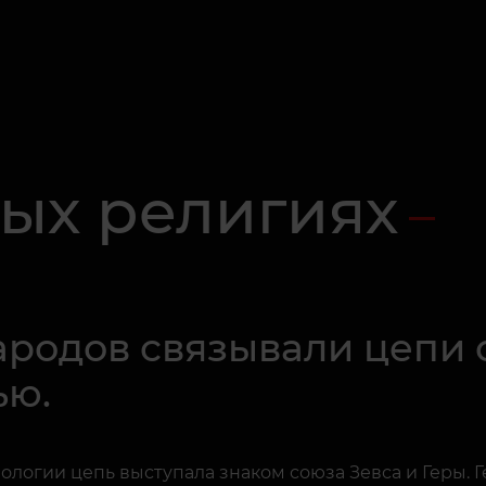
ных религиях
ародов связывали цепи 
ью.
огии цепь выступала знаком союза Зевса и Геры. Гер