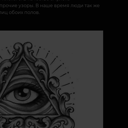
прочие узоры. В наше время люди так же
лиц обоих полов.