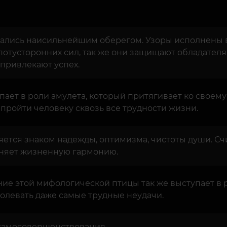
итались наисильнейшим оберегом. Узоры исполнены в
потусторонних сил, так же они защищают обладателя
 привлекают успех.
ает в роли амулета, который притягивает ко своему 
 пройти человеку сквозь все трудности жизни.
ется знаком надежды, оптимизма, чистоты души. Сч
раняет жизненную гармонию.
ие этой мифологической птицы так же выступает в р
олевать даже самые трудные неудачи.
 самосовершенствования.