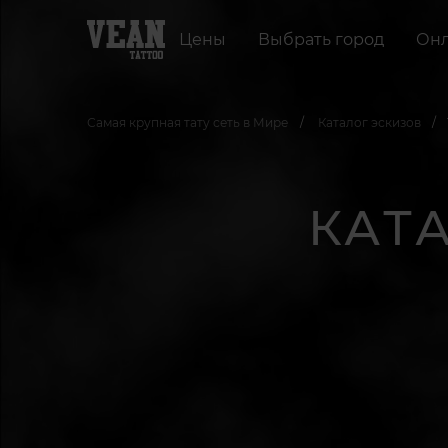
Цены
Выбрать город
Онл
Самая крупная тату сеть в Мире
Каталог эскизов
КАТ