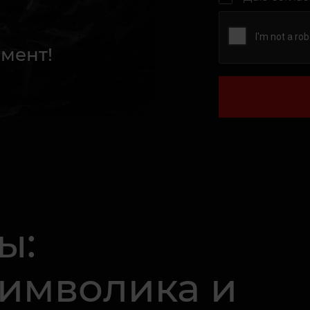
мент!
ы:
Символика и