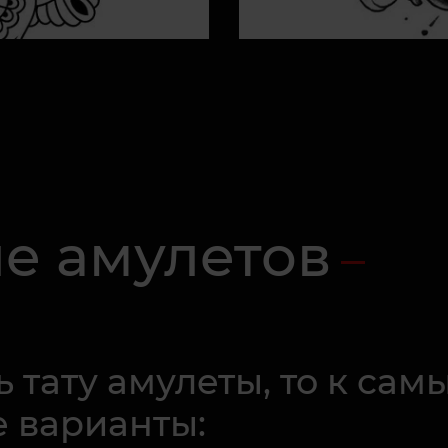
е амулетов
ь тату амулеты, то к са
 варианты: