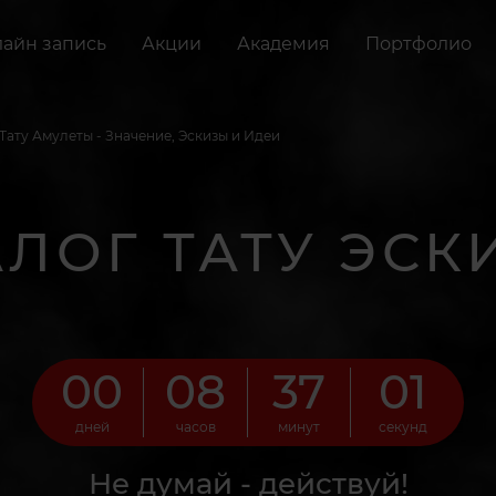
айн запись
Акции
Академия
Портфолио
Тату Амулеты - Значение, Эскизы и Идеи
АЛОГ ТАТУ ЭСК
00
08
37
00
дней
часов
минут
секунд
Не думай - действуй!