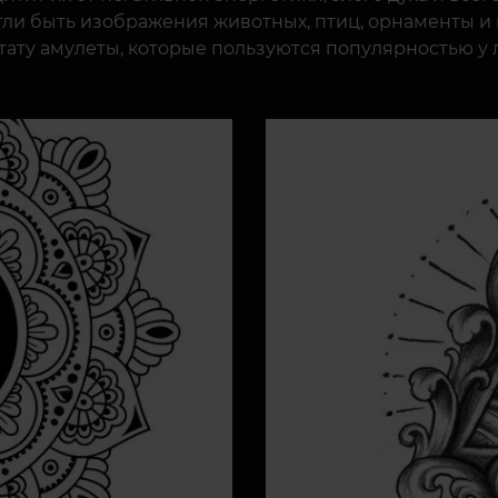
гли быть изображения животных, птиц, орнаменты и 
тату амулеты, которые пользуются популярностью у 