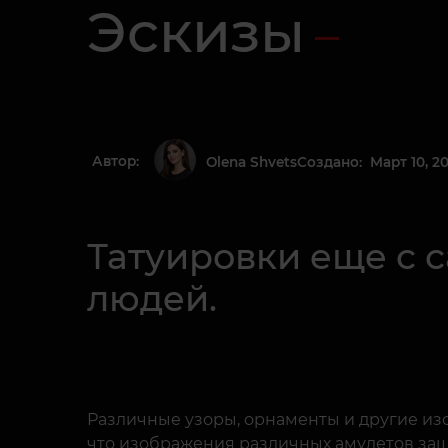
Эскизы
Автор:
Создано: Март 10, 20
Olena Shvets
Татуировки еще с 
людей.
Различные узоры, орнаменты и другие и
что изображения различных амулетов защит