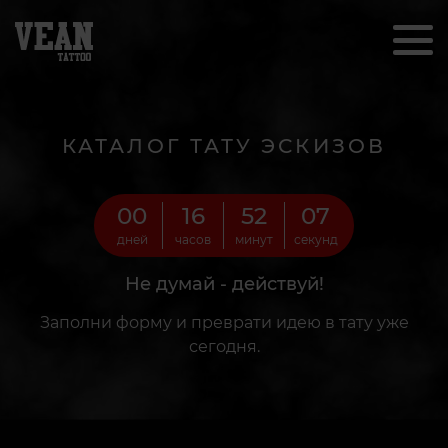
КАТАЛОГ ТАТУ ЭСКИЗОВ
00
16
52
05
дней
часов
минут
секунд
Не думай - действуй!
Заполни форму и преврати идею в тату уже
сегодня.