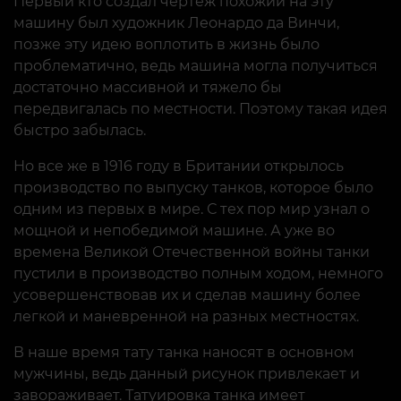
Первый кто создал чертеж похожий на эту
машину был художник Леонардо да Винчи,
позже эту идею воплотить в жизнь было
проблематично, ведь машина могла получиться
достаточно массивной и тяжело бы
передвигалась по местности. Поэтому такая идея
быстро забылась.
Но все же в 1916 году в Британии открылось
производство по выпуску танков, которое было
одним из первых в мире. С тех пор мир узнал о
мощной и непобедимой машине. А уже во
времена Великой Отечественной войны танки
пустили в производство полным ходом, немного
усовершенствовав их и сделав машину более
легкой и маневренной на разных местностях.
В наше время тату танка наносят в основном
мужчины, ведь данный рисунок привлекает и
завораживает. Татуировка танка имеет