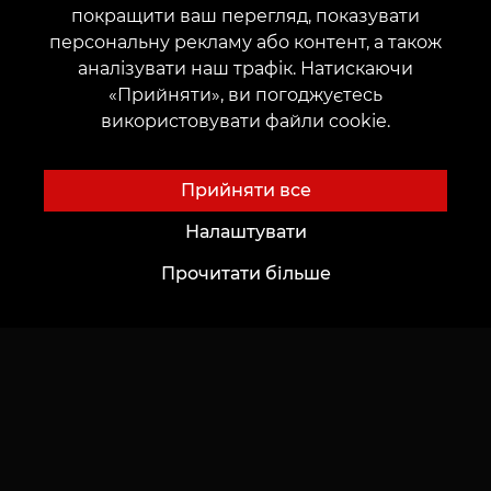
покращити ваш перегляд, показувати
Партнерство
Догляд
персональну рекламу або контент, а також
аналізувати наш трафік. Натискаючи
«Прийняти», ви погоджуєтесь
використовувати файли cookie.
Ідеї для Тату
Майбутнім Майстрам
Академія
Шрифти для тату Онлайн
Прийняти все
Оренда місця
Генератор тату AI
Налаштувати
Працевлаштування
Авторські ескізи
Прочитати більше
Каталог ескізів
Блог
Сервіси
Voice of Culture: Ностальгія за 2000-ми
Оплата
Тату
Гарантія резервації
Перманентний макіяж
Залишити відгук
Пірсинг