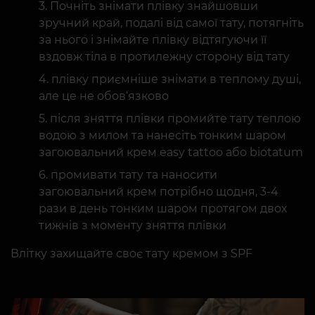
Почніть знімати плівку знайшовши
зручний край, подалі від самої тату, потягніть
за нього і знімайте плівку відтягуючи її
вздовж тіла в протилежну сторону від тату
плівку приємніше знімати в теплому душі,
але це не обов‘язково
після зняття плівки промийте тату теплою
водою з милом та нанесіть тонким шаром
загоювальний крем easy tattoo або biotatum
промивати тату та наносити
загоювальний крем потрібно щодня, 3-4
рази в день тонким шаром протягом двох
тижнів з моменту зняття плівки
Влітку захищайте своє тату кремом з SPF