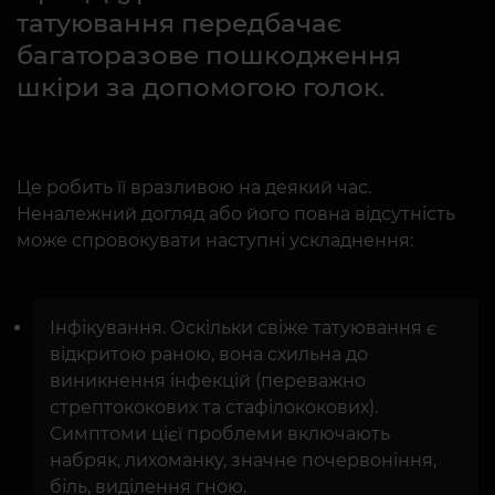
татуювання передбачає
багаторазове пошкодження
шкіри за допомогою голок.
Це робить її вразливою на деякий час.
Неналежний догляд або його повна відсутність
може спровокувати наступні ускладнення:
Інфікування. Оскільки свіже татуювання є
відкритою раною, вона схильна до
виникнення інфекцій (переважно
стрептококових та стафілококових).
Симптоми цієї проблеми включають
набряк, лихоманку, значне почервоніння,
біль, виділення гною.