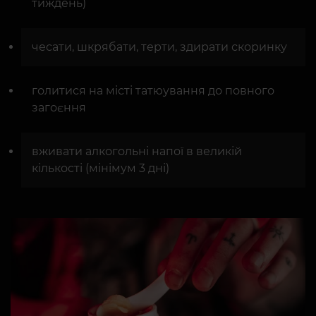
тиждень)
чесати, шкрябати, терти, здирати скоринку
голитися на місті татюування до повного
загоєння
вживати алкогольні напої в великій
кількості (мінімум 3 дні)