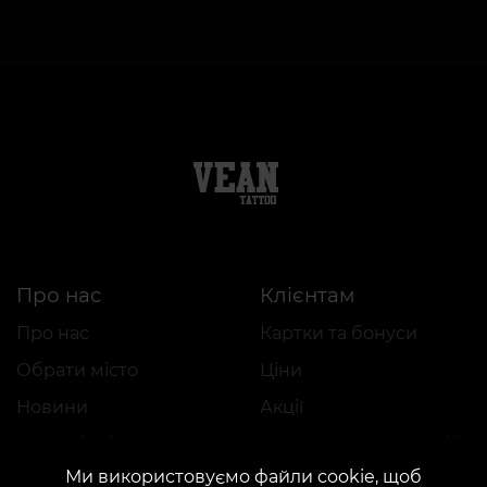
Про нас
Клієнтам
Про нас
Картки та бонуси
Обрати місто
Ціни
Новини
Акції
Благодійні проєкти
Подарунки та сертифікати
Ми використовуємо файли cookie, щоб
Вакансії
FAQ