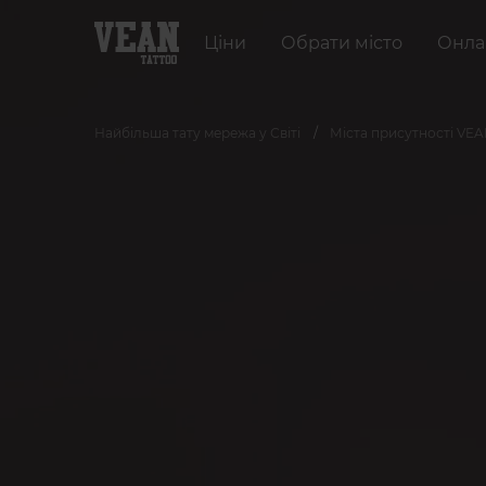
Ціни
Обрати місто
Онла
Найбільша тату мережа у Світі
Міста присутності VE