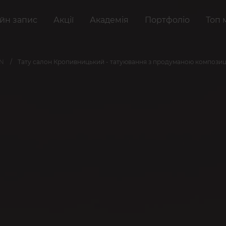
йн запис
Акції
Академія
Портфоліо
Топ 
AN
Тату салон Кропивницький - татуювання з продуманою композиц