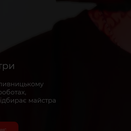
три
опивницькому
роботах,
підбирає майстра
анс