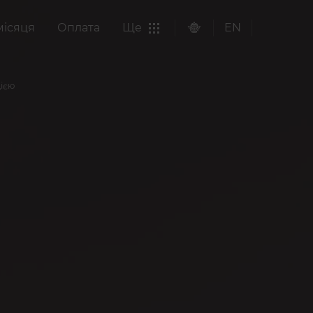
місяця
Оплата
Ще
EN
ією