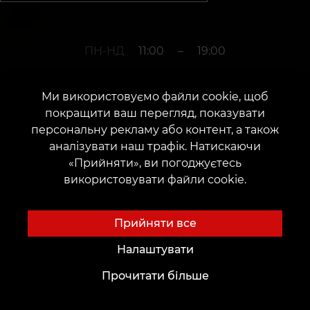
ПН-НД
11:00
–
19:00
Ми використовуємо файли cookie, щоб
+380952011108
покращити ваш перегляд, показувати
персональну рекламу або контент, а також
аналізувати наш трафік. Натискаючи
м. Кропивницький
«Прийняти», ви погоджуєтесь
використовувати файли cookie.
Вулиця Велика Перспективна, 22/5
Дата відкриття: 25 травня 2019 р.
Прийняти все
Налаштувати
Прочитати більше