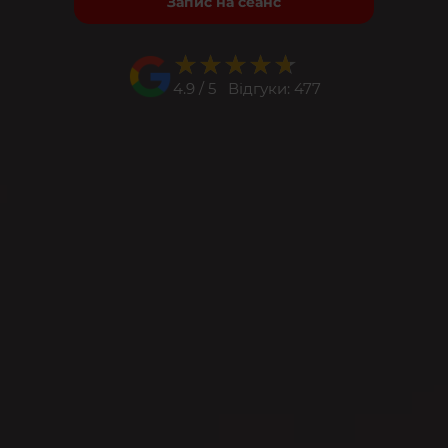
Запис на сеанс
★★★★★
★★★★★
4.9 / 5 Відгуки: 477