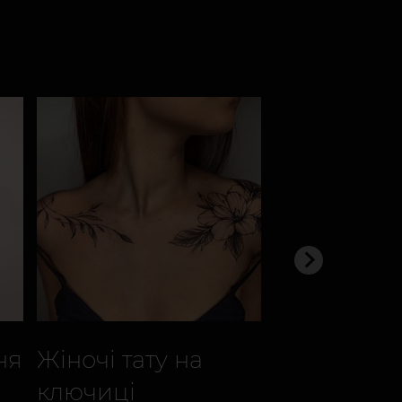
ня
Жіночі тату на
Жіночі тат
ключиці