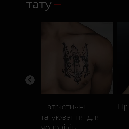
тату
Патріотичні
Пр
татуювання для
чоловіків