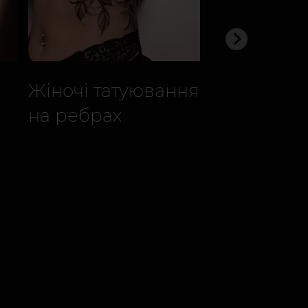
Жіночі татуювання
Жіночі тат
на ребрах
ключиці