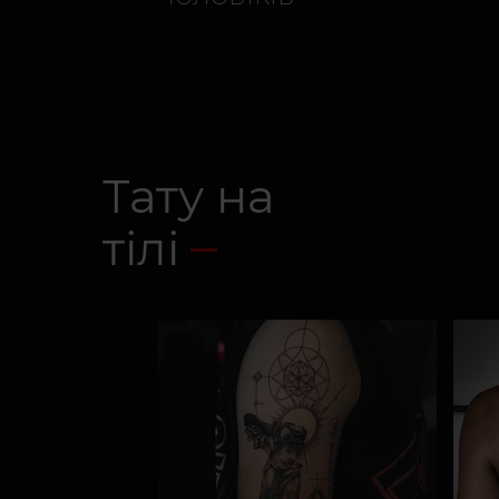
Тату на
тілі