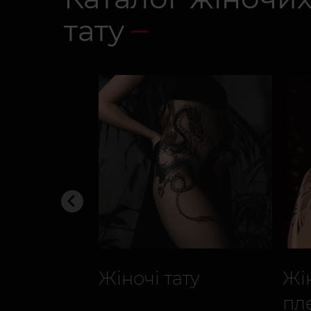
тату
Жіночі тату
Жін
пл