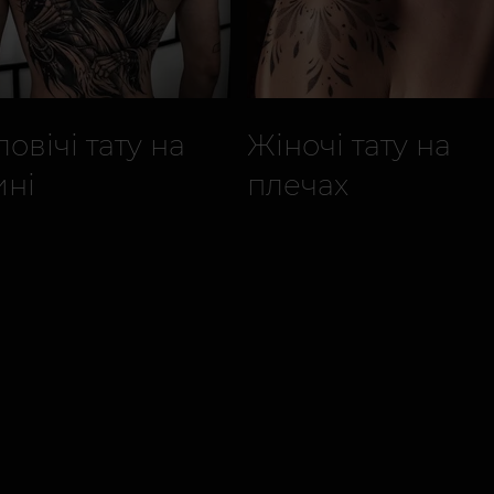
овічі тату на
Жіночі тату на
ині
плечах