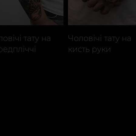
овічі тату на
Чоловічі тату на
редпліччі
кисть руки