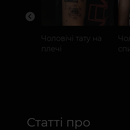
Чоловічі тату на
Чол
плечі
сп
Статті про