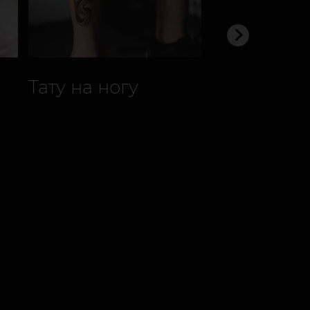
Тату на ногу
У чому
особливіс
чоловічих 
шиї?