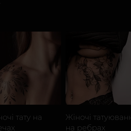
очі тату на
Жіночі татуюван
ечах
на ребрах