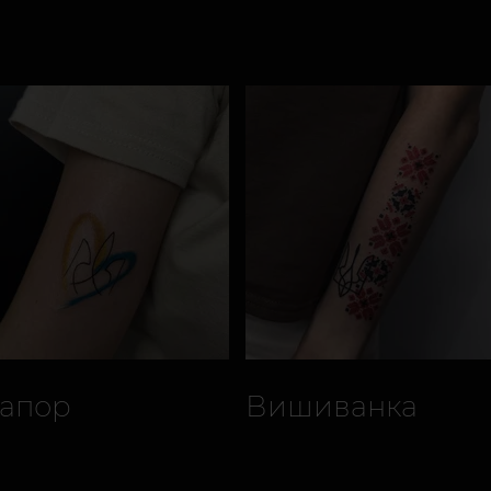
апор
Вишиванка