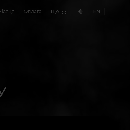
місяця
Оплата
Ще
EN
У