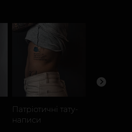
Патріотичні тату-
Патріотичн
написи