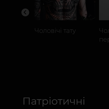
Чоловічі тату
Чол
пе
Патріотичні