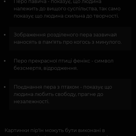
Перо павича - показує, що людина
належить до вищого суспільства, так само
показує що людина схильна до творчості.
Зображення розділеного пера зазвичай
наносять в пам'ять про когось з минулого.
Перо прекрасної птиці фенікс - символ
безсмертя, відродження.
Поєднання пера з птахом - показує що
людина любить свободу, прагне до
незалежності.
Картинки пір'їн можуть бути виконані в