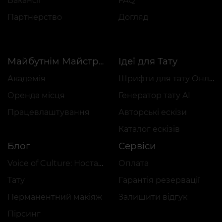
Вакансії
FAQ
Партнерство
Догляд
Ідеї для Тату
Майбутнім Майстрам
Академія
Шрифти для тату Онлайн
Оренда місця
Генератор тату AI
Працевлаштування
Авторські ескізи
Каталог ескізів
Блог
Сервіси
Voice of Culture: Ностальгія за 2000-ми
Оплата
Тату
Гарантія резервації
Перманентний макіяж
Залишити відгук
Пірсинг