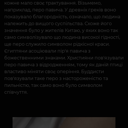
кожне мало своє трактування. Візьмемо,
наприклад, перо павича. У древніх греків воно
показувало благородність, означало, що людина
належить до вищого суспільства. Схоже його
значення було у жителів Китаю, у яких воно так
само символізувало що людина високої гідності,
ще перо служило символом рідкісної краси.
Єгиптяни асоціювали пір'я павича з
божественними знаками. Християни пов'язували
перо павича з відродженням, тому як даній птиці
властиво міняти своє оперіння. Буддисти
пов'язували таке перо з настороженістю та
пильністю, так само воно було символом
співчуття.