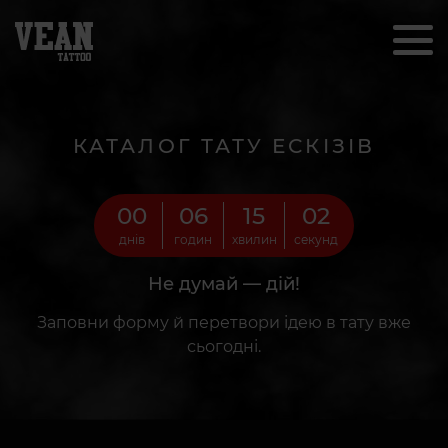
КАТАЛОГ ТАТУ ЕСКІЗІВ
00
06
15
00
днів
годин
хвилин
секунд
Не думай — дій!
Заповни форму й перетвори ідею в тату вже
сьогодні.