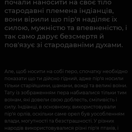
почали наносити на своє тіло
стародавні племена індіанців,
вони вірили що пір'я наділяє їх
силою, мужністю та впевненістю, і
так само дарує безсмертя й
пов'язує зі стародавніми духами.
Але, щоб носити на собі перо, спочатку необхідно
показати що ти дійсно гідний, адже пір'я носили
тільки старійшини, шамани, вожді та великі воїни.
Тату із зображенням пера набивалися тільки тим
воїнам, які довели свою доблесть, сміливість і
силу. Індіанці, в основному, використовували
пір'я орлів, оскільки саме орел був уособленням
влади, могутності та безстрашності. У різних
народів використовувалися різні пір'я птахів, і