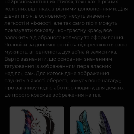
найрізноманітніших стилях, техніках, в різних
колірних відтінках, з різними доповненнями. Для
дівчат пір'я, в основному, несуть значення
легкості й ніжності, але так само пір'я можуть
показувати яскраву і контрастну красу, все
залежить від обраного кольору та оформлення.
Чоловіки за допомогою пір'я підкреслюють свою
мужність, впевненість, дух воїна й захисника.
Варто зазначити, що основним значенням
татуювання із зображенням пера власник
наділяє сам. Для когось дане зображення
служить в якості оберега, комусь воно нагадує
про важливу подію або про людину, для деяких
це просто красиве зображення на тілі.