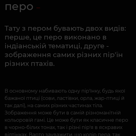
перо
Тату з пером бувають двох видів:
перше, це перо виконано в
індіанській тематиці, друге -
зображення самих різних пір'їн
різних птахів.
В основному набивають одну пір'їнку, будь якої
бажаної птиці (сови, ластівки, орла, жар-птиці й
так далі), на самих різних частинах тіла.
Зображення може бути в самій різноманітній
кольоровій гамі. Це може бути як класичне перо
в чорно-білих тонах, так і різні пір'я в яскравих
відтінках. Варто зауважити, що колір пера, так