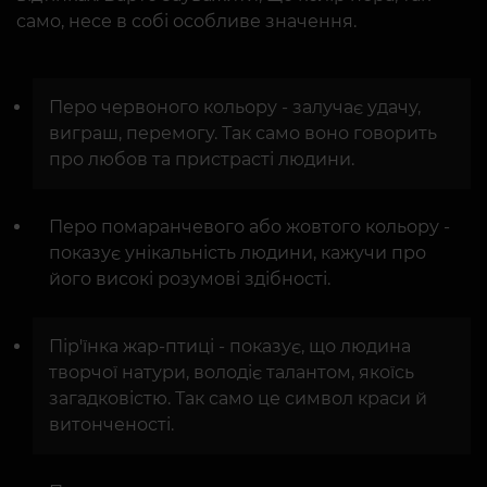
само, несе в собі особливе значення.
Перо червоного кольору - залучає удачу,
виграш, перемогу. Так само воно говорить
про любов та пристрасті людини.
Перо помаранчевого або жовтого кольору -
показує унікальність людини, кажучи про
його високі розумові здібності.
Пір'їнка жар-птиці - показує, що людина
творчої натури, володіє талантом, якоїсь
загадковістю. Так само це символ краси й
витонченості.