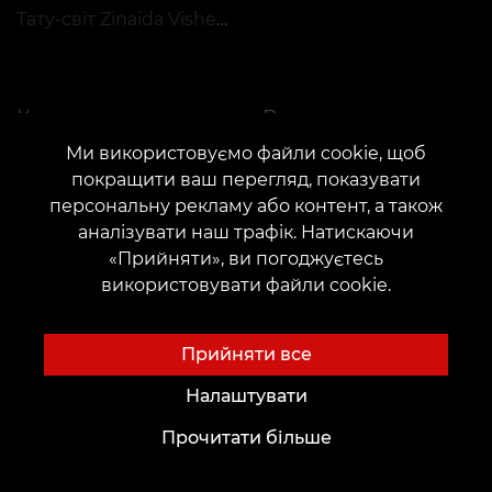
Тату-світ Zinaida Vishenka
Каталог
Важливе
Ми використовуємо файли cookie, щоб
Каталог майстрів
Конфіденційність
покращити ваш перегляд, показувати
Портфоліо
Публічна оферта
персональну рекламу або контент, а також
Топ місяця
Документація
аналізувати наш трафік. Натискаючи
«Прийняти», ви погоджуєтесь
Регламент застосування акцій
використовувати файли cookie.
Прийняти все
Налаштувати
КОНТАКТИ
Прочитати більше
Зв'яжіться з нами:
customers@vean-tattoo.com
Співпраця:
marketing.veantattoo@gmail.com