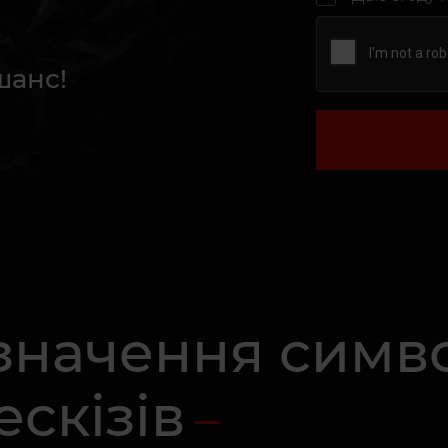
шанс!
 значення симв
ескізів