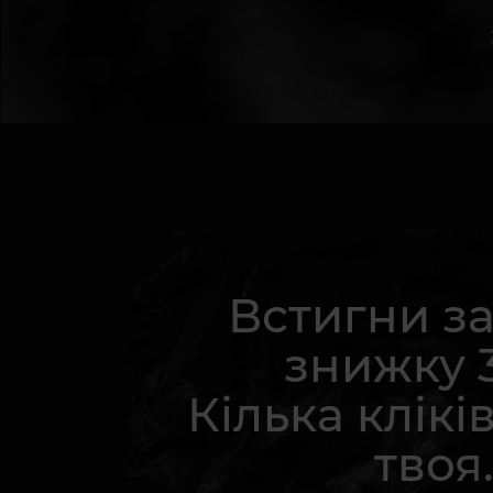
Встигни з
знижку 
Кілька кліків
твоя