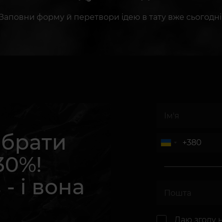
Заповни форму й перетвори ідею в тату вже сьогодні
абрати
30%!
 - і вона
.
Даю згоду 