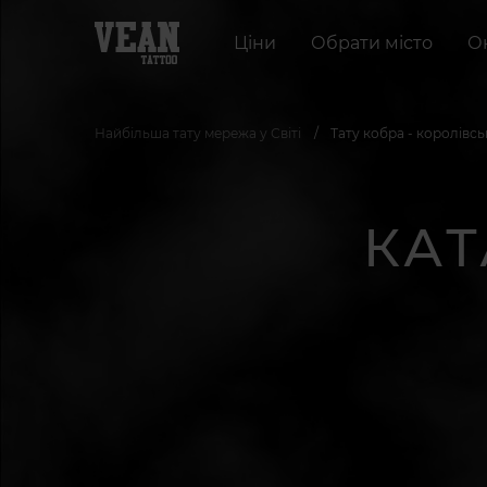
Ціни
Обрати місто
О
Найбільша тату мережа у Світі
Тату кобра - королівськ
КАТ