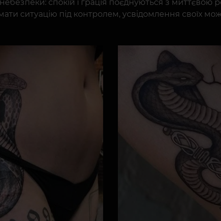
ебезпеки: спокій і грація поєднуються з миттєвою ре
ти ситуацію під контролем, усвідомлення своїх можл