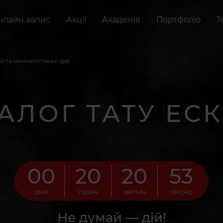
нлайн запис
Акції
Академія
Портфоліо
Т
і та мінімалістичні ідеї
АЛОГ ТАТУ ЕСК
00
20
20
52
днів
годин
хвилин
секунд
Не думай — дій!