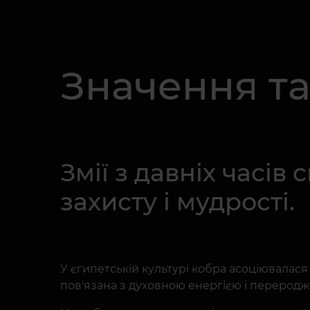
Значення т
Змії з давніх часі
захисту і мудрості.
У єгипетській культурі кобра асоціювалася
пов'язана з духовною енергією і перерод