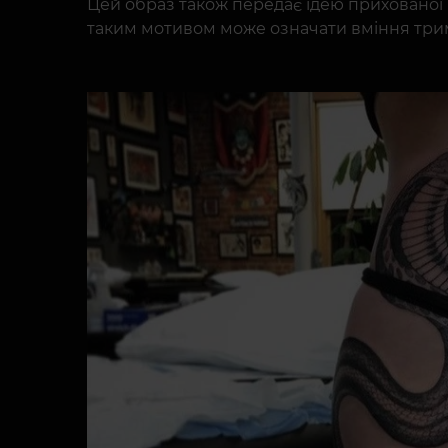
Цей образ також передає ідею прихованої н
таким мотивом може означати вміння трима