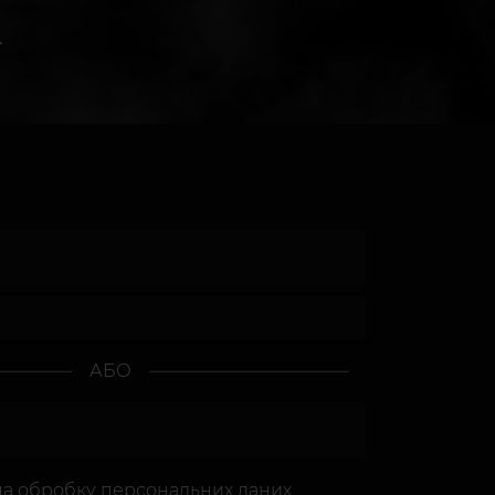
.
АБО
на
обробку персональних даних