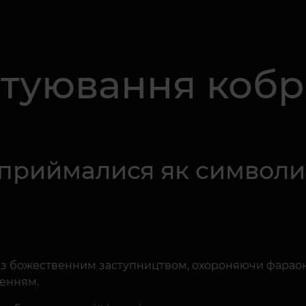
атуювання кобр
в сприймалися як символ
 з божественним заступництвом, охороняючи фараонів
женням.