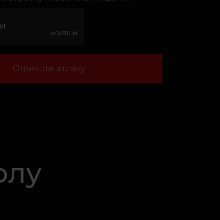
Отримати знижку
олу