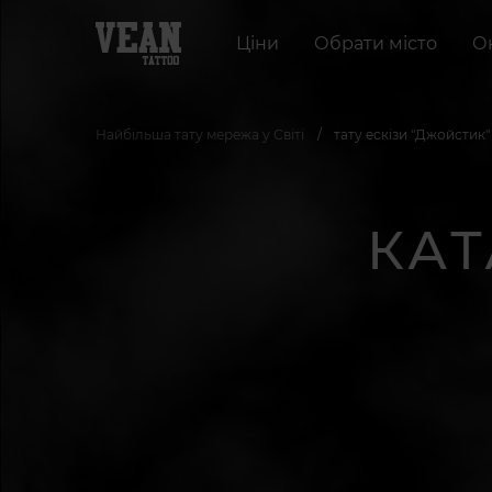
Ціни
Обрати місто
О
Найбільша тату мережа у Світі
тату ескізи "Джойстик"
КАТ