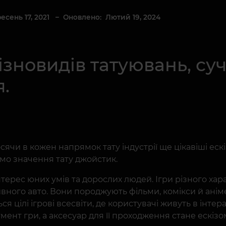
есень 17, 2021
– Оновлено: Лютий 19, 2024
ізновидів татуювань, суч
.
ячи в кожен напрямок тату індустрії ще цікавіші ескіз
мо значення тату джойстик.
нтерес юних умів та дорослих людей. Ігри різного ха
вного авто. Вони породжують фільми, комікси й аніме.
 цілі ігрові всесвіти, де користувачі живуть в інтер
мент гри, а аксесуар для її проходження стане ескізо