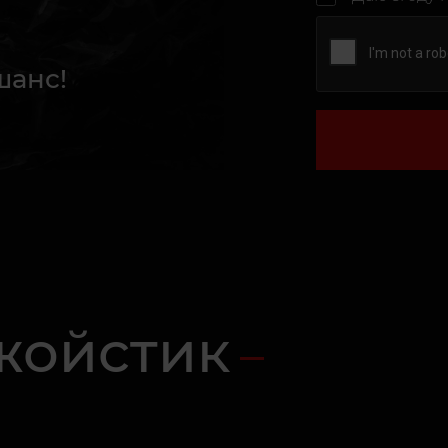
шанс!
джойстик