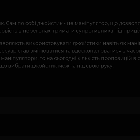
. Сам по собі джойстик - це маніпулятор, що дозволяє
овість в перегонах, тримати супротивника під приці
дозволяють використовувати джойстики навіть як мані
суар став змінюватися та вдосконалюватися з часом. 
аніпулятори, то на сьогодні кількість пропозицій в с
 що вибрати джойстик можна під свою руку: