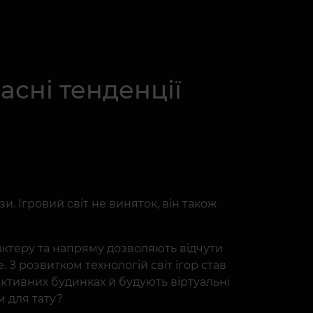
асні тенденції
и. Ігровий світ не виняток, він також
рактеру та напряму дозволяють відчути
 З розвитком технологій світ ігор став
активних будинках й будують віртуальні
м для тату?