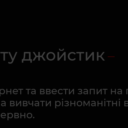
ату джойстик
рнет та ввести запит на 
на вивчати різноманітні 
рервно.