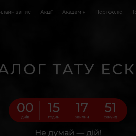
нлайн запис
Акції
Академія
Портфоліо
Т
АЛОГ ТАТУ ЕСК
00
15
17
50
днів
годин
хвилин
секунд
Не думай — дій!