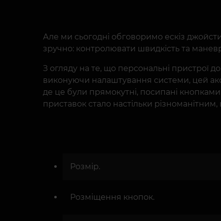
Але ми сьогодні обговоримо ескіз джойстик
зручно: контролювати швидкість та маневр
З огляду на те, що персональні пристрої 
виконуючи налаштування системи, цей аксе
де це були прямокутні, посипані кнопками м
приставок стало настільки різноманітним,
Розмір.
Розміщення кнопок.