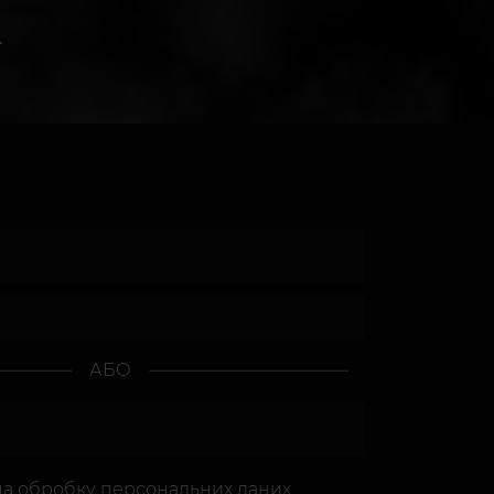
.
АБО
на
обробку персональних даних