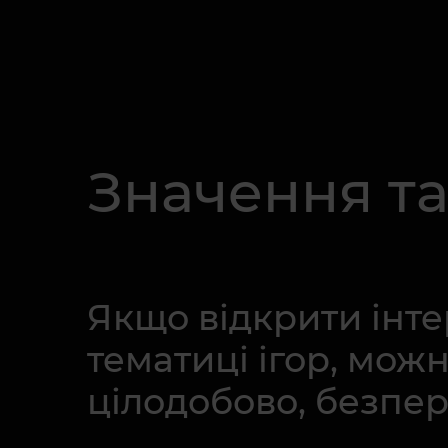
Значення т
Якщо відкрити інте
тематиці ігор, мож
цілодобово, безпе