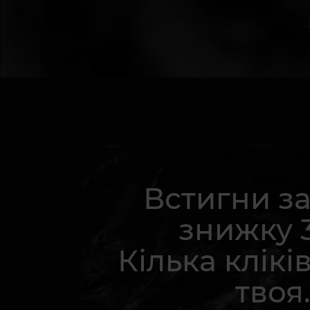
Встигни з
знижку 
Кілька кліків
твоя