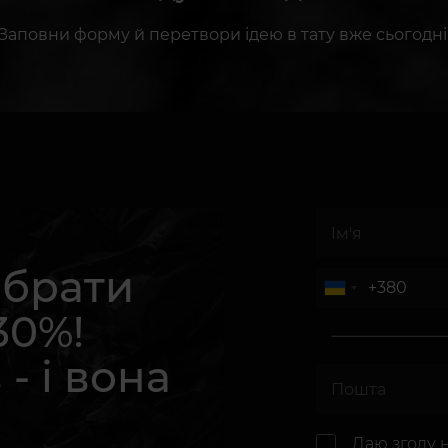
Заповни форму й перетвори ідею в тату вже сьогодні
абрати
30%!
 - і вона
.
Даю згоду 