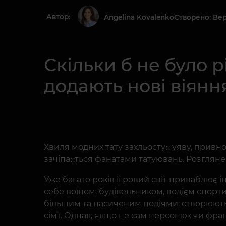
Автор:
Створено: Вер
Angelina Kovalenko
Скільки б не було р
додають нові віяння
Хвиля модних тату захльостує уяву, привнос
зачіпається фанатами татуювань. Розгляне
Уже багато років ігровий світ приваблює і
себе воїном, будівельником, водієм спорти
більшим та насиченим подіями: створюються
сім'ї. Однак, якщо не сам персонаж чи фраг