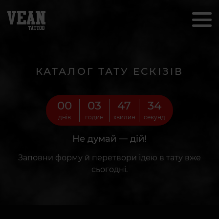
КАТАЛОГ ТАТУ ЕСКІЗІВ
00
03
47
33
днів
годин
хвилин
секунд
Не думай — дій!
Заповни форму й перетвори ідею в тату вже
сьогодні.