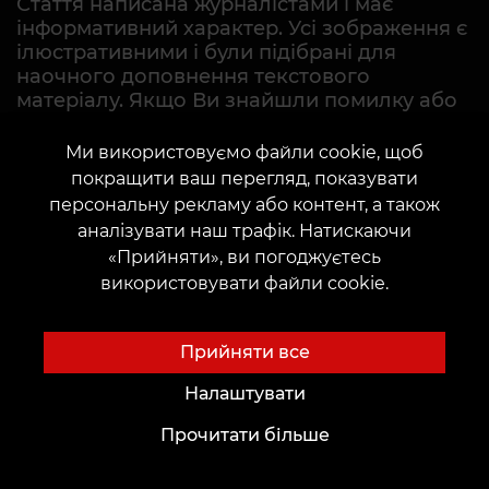
Стаття написана журналістами і має
інформативний характер. Усі зображення є
ілюстративними і були підібрані для
наочного доповнення текстового
матеріалу. Якщо Ви знайшли помилку або
не згодні зі змістом, будь ласка, повідомте
нам contentvean@gmail.com
Ми використовуємо файли cookie, щоб
покращити ваш перегляд, показувати
персональну рекламу або контент, а також
аналізувати наш трафік. Натискаючи
«Прийняти», ви погоджуєтесь
використовувати файли cookie.
Прийняти все
ЗВ'ЯЗАТИСЯ З НАМИ
Налаштувати
Прочитати більше