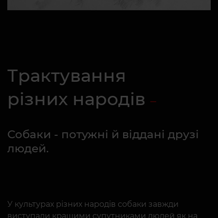
Трактування
різних народів
Собаки - потужні й віддані друзі
людей.
У культурах різних народів собаки завжди
виступали кращими супутниками людей як на