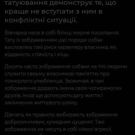
татуювання демонструє те, що
краще не вступати з ним в
конфліктні ситуації.
Вівчарка несе в собі більш мирне посилання.
Тату із зображенням цієї породи собак
висловлює такі риси характеру власника, як:
відданість, стійкість і міць.
Досить часто зображення собаки на тілі людини
служити своєму власникові пам'яттю про
померлого улюбленця. Зазвичай, в такі
зображення додають імена своїх чотириногих
друзів, іноді ще дописують дату життя і
закінчення життєвого шляху.
Дівчата, як правило, вибирають зображення
доброзичливих, кумедних цуценят. Такі
зображення не несуть в собі ніякої агресії,