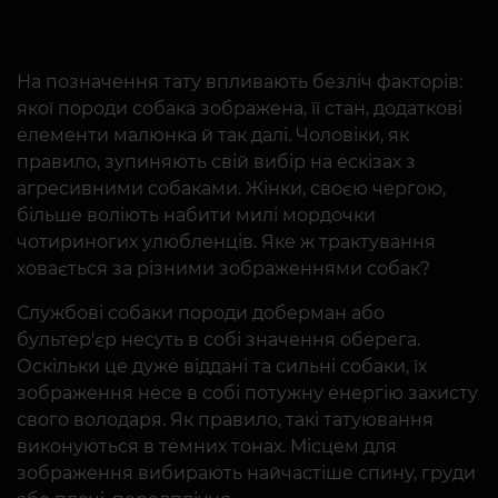
На позначення тату впливають безліч факторів:
якої породи собака зображена, її стан, додаткові
елементи малюнка й так далі. Чоловіки, як
правило, зупиняють свій вибір на ескізах з
агресивними собаками. Жінки, своєю чергою,
більше воліють набити милі мордочки
чотириногих улюбленців. Яке ж трактування
ховається за різними зображеннями собак?
Службові собаки породи доберман або
бультер'єр несуть в собі значення оберега.
Оскільки це дуже віддані та сильні собаки, їх
зображення несе в собі потужну енергію захисту
свого володаря. Як правило, такі татуювання
виконуються в темних тонах. Місцем для
зображення вибирають найчастіше спину, груди