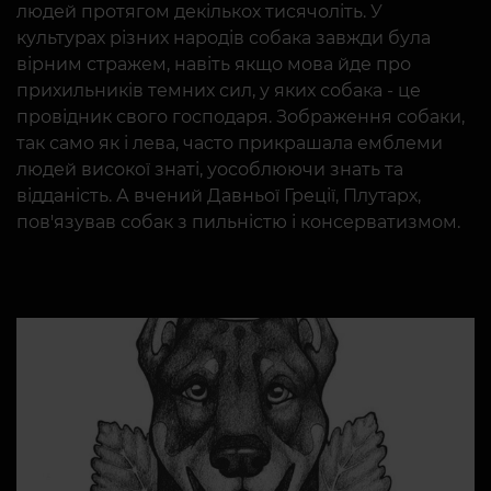
людей протягом декількох тисячоліть. У
культурах різних народів собака завжди була
вірним стражем, навіть якщо мова йде про
прихильників темних сил, у яких собака - це
провідник свого господаря. Зображення собаки,
так само як і лева, часто прикрашала емблеми
людей високої знаті, уособлюючи знать та
відданість. А вчений Давньої Греції, Плутарх,
пов'язував собак з пильністю і консерватизмом.