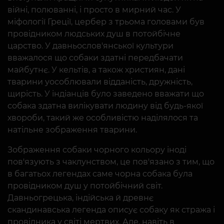
війні, полюванні, і просто в мирний час. У
міфології Греції, цербер з трьома головами був
провідником людських душ в потойбічне
царство. У давньослов'янської культури
вважалося що собаки здатні передбачати
майбутнє. У кельтів, а також християн, дані
тварини уособлювали відданість, дружність,
щирість. У індіанців було заведено вважати що
собака здатна вилікувати людину від будь-якої
хвороби, такий же особливістю наділялося та
натільне зображення тварини.
Зображення собаки чорного кольору іноді
пов'язують з чаклунством, це пов'язано з тим, що
в багатьох легендах саме чорна собака була
провідником душ у потойбічний світ.
Давньогрецька, індійська й древнє
скандинавська легенда описує собаку як стража і
провідника у світі мертвих. Але, навіть в