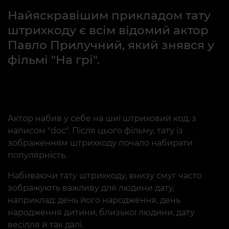
Найяскравішим прикладом тату
штрихкоду є всім відомий актор
Павло Прилучний, який знявся у
фільмі "На грі".
Актор набив у себе на шиї штриховий код, з
написом "doc". Після цього фільму, тату із
зображенням штрихкоду почало набирати
популярність.
Набиваючи тату штрихкоду, внизу смуг часто
зображують важливу для людини дату,
наприклад: день його народження, день
народження дитини, близької людини, дату
весілля й так далі.