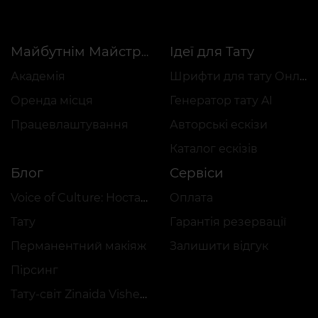
Ідеї для Тату
Майбутнім Майстрам
Академія
Шрифти для тату Онлайн
Оренда місця
Генератор тату AI
Працевлаштування
Авторські ескізи
Каталог ескізів
Блог
Сервіси
Voice of Culture: Ностальгія за 2000-ми
Оплата
Тату
Гарантія резервації
Перманентний макіяж
Залишити відгук
Пірсинг
Тату-світ Zinaida Vishenka