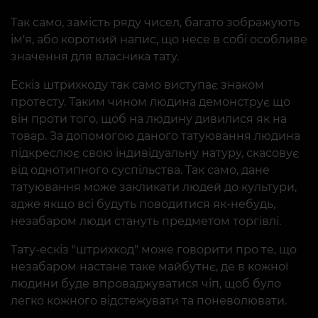
Так само, замість ряду чисел, багато зображують
ім'я, або короткий напис, що несе в собі особливе
значення для власника тату.
Ескіз штрихкоду так само виступає знаком
протесту. Таким чином людина демонструє що
він проти того, щоб на людину дивилися як на
товар. За допомогою даного татуювання людина
підкреслює свою індивідуальну натуру, скасовує
від однотипного суспільства. Так само, дане
татуювання може закликати людей до культури,
адже якщо всі будуть поводитися як-небудь,
незабаром люди стануть предметом торгівлі.
Тату-ескіз "штрихкод" може говорити про те, що
незабаром настане таке майбутнє, де в кожної
людини буде впроваджуватися чіп, щоб було
легко кожного відстежувати та поневолювати.