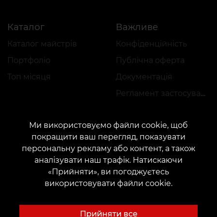
Каталог
Важливе
Каталог майстрів
Конфіденційність
Портфоліо
Публічна оферта
Топ місяця
Документація
Регламент застосування акцій
Ми використовуємо файли cookie, щоб
покращити ваш перегляд, показувати
персональну рекламу або контент, а також
аналізувати наш трафік. Натискаючи
КОНТАКТИ
«Прийняти», ви погоджуєтесь
Зв'яжіться з нами:
customers@vean-tattoo.com
використовувати файли cookie.
Співпраця:
marketing.veantattoo@gmail.com
Скарги та пропозиції:
complaints@vean-tattoo.com
Прийняти все