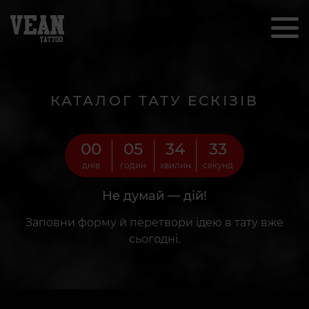
КАТАЛОГ ТАТУ ЕСКІЗІВ
00
05
34
31
днів
годин
хвилин
секунд
Не думай — дій!
Заповни форму й перетвори ідею в тату вже
сьогодні.