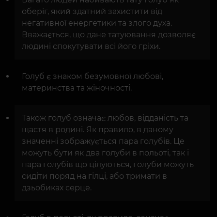
оберіг, який здатний захистити від
негативної енергетики та злого духа.
Вважається, що дане татуювання дозволяє
людині спокутувати всі його гріхи.
Голуб є знаком безумовної любові,
материнства та жіночності.
Також голуб означає любов, відданість та
щастя в родині. Як правило, в даному
значенні зображується пара голубів. Це
можуть бути як два голуби в польоті, так і
пара голубів що цілуються, голуби можуть
сидіти поряд на гілці, або тримати в
дзьобиках серце.