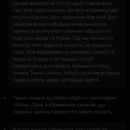
на них всесвітній потоп, щоб стерти весь
світ. Але одну людину він все ж помилував,
як усім відомо, цією людиною був Ной. Бог
наказав йому побудувати величезний
ковчег, в якому Ной повинен зібрати по
парі всіх звірів та птахів. Під час великого
потопу Ною вдалося вижити, і в пошуках
суші, Ной відправив на розвідку голуба та
ворона. Згідно з легендою, голуб
повернувся до ковчега, тримаючи гілку
оливи. Таким чином, голуб поселив в серця
людей світлу надію на краще життя.
Також можна зустріти голуба з пальмовою
гілкою. Дане зображення означає, що
людина здатна перемогти навіть смерть.
Багато людей набивають тату голуб як