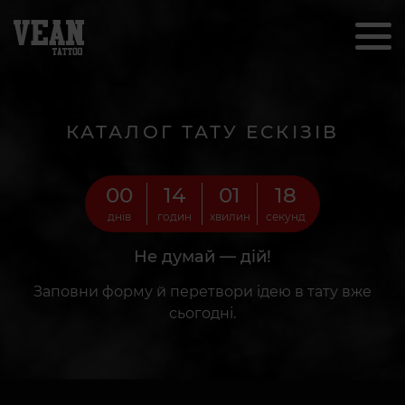
КАТАЛОГ ТАТУ ЕСКІЗІВ
00
14
01
16
днів
годин
хвилин
секунд
Не думай — дій!
Заповни форму й перетвори ідею в тату вже
сьогодні.