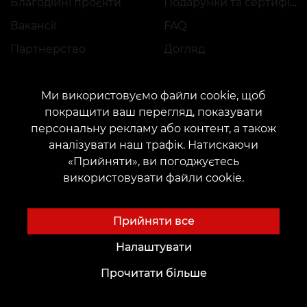
Благодійні проєкти
Подарунки та сертифікати
Вакансії
FAQ
Партнерство
Догляд
Ми використовуємо файли cookie, щоб
Ідеї для Тату
Майбутнім Майстрам
покращити ваш перегляд, показувати
персональну рекламу або контент, а також
Академія
Шрифти для тату Онлайн
аналізувати наш трафік. Натискаючи
Оренда місця
Генератор тату AI
«Прийняти», ви погоджуєтесь
використовувати файли cookie.
Працевлаштування
Авторські ескізи
Каталог ескізів
Прийняти все
Блог
Сервіси
Налаштувати
Voice of Culture: Ностальгія за 2000-ми
Оплата
Прочитати більше
Тату
Гарантія резервації
Перманентний макіяж
Залишити відгук