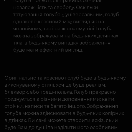
Голуб в польоті, як правило, означає
незалежність та свободу. Оскільки
татуювання голуба є універсальним, голуб
однаково красивий має вигляд як на
чоловічому, так і на жіночому тілі. Голуба
можна зображувати на будь-яких ділянках
тіла, в будь-якому випадку зображення
буде мати ефектний вигляд.
Оригінально та красиво голуб буде в будь-якому
виконуваному стилі, хоч це буде реалізм,
блекворк, або треш-полька. Голуб прекрасно
поєднується з різними доповненнями: квіти,
стрічки, написи та багато іншого. Зображення
голуба можна здійснювати в будь-яких колірних
відтінках. Ви самі можете створити ескіз, який
буде Вам до душі та наділити його особливим