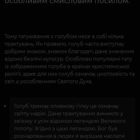
особливим смисловим посилом.
Тому татуювання з голубом несе в собі кілька
трактувань. Як правило, голуб часто виступає
добрим знаком, знаком благодаті, дане значення
відомо безлічі культур. Особливо популярні тату
із зображенням голуба в країнах християнської
релігії, адже для них голуб означає цнотливість та
світ, є уособленням Святого Духа.
Голуб тримає оливкову гілку це означає
світлу надію. Дане трактування виникло у
зв'язку з усім відомою легендою Великого
потопу. Згідно з цією легендою, Бог був
розчарований в людях й вирішив наслати