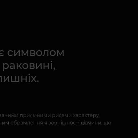
 є символом
 раковині,
лишніх.
схованими приємними рисами характеру,
ідним обрамленням зовнішності дівчини, що