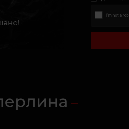
шанс!
 перлина