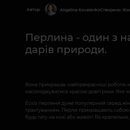
Автор:
Створено: Жов
Angelina Kovalenko
Перлина - один з 
дарів природи.
Вона прикрашає найпрекрасніші роботи: на
насолоджуватися красою довгі роки. Яке 
Ескіз перлини дуже популярний серед жіно
трактуванням. Перли прикрашають собою ки
будь тату на нозі або животі. Як крапельки