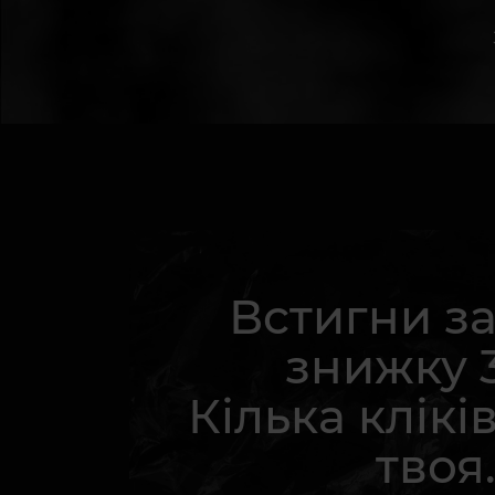
Встигни з
знижку 
Кілька кліків
твоя