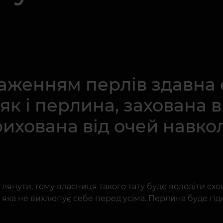
раженням перлів здавна
як і перлина, захована в
ихована від очей навко
озглянути, тому власниця такого тату буде володіти 
, яка не вихлюпує себе перед усіма. Перлина буде г