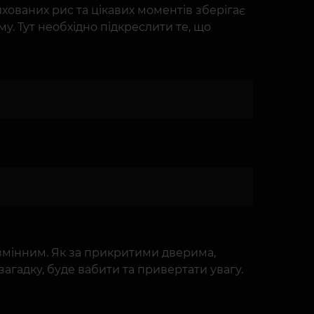
ованих рис та цікавих моментів зберігає
му. Тут необхідно підкреслити те, що
змінним. Як за прикритими дверима,
агадку, буде вабити та привертати увагу.