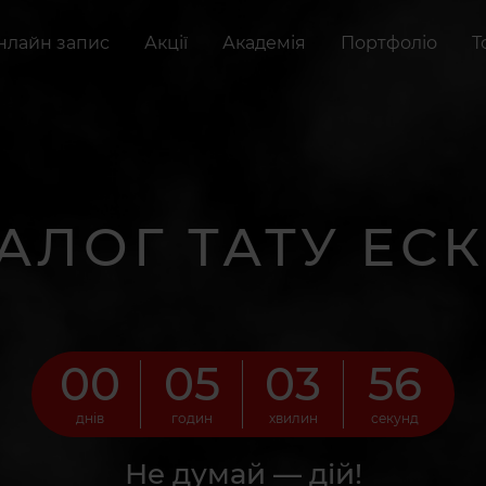
нлайн запис
Акції
Академія
Портфоліо
Т
АЛОГ ТАТУ ЕСК
00
05
03
55
днів
годин
хвилин
секунд
Не думай — дій!