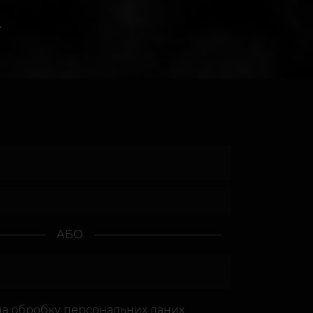
.
АБО
на
обробку персональних даних