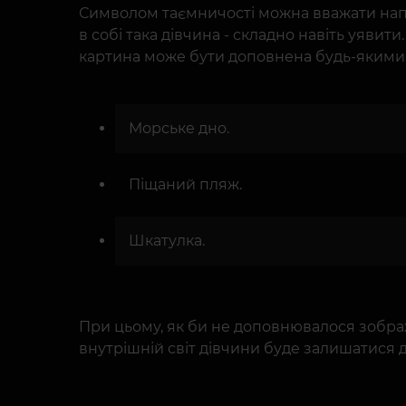
Символом таємничості можна вважати напів
в собі така дівчина - складно навіть уявит
картина може бути доповнена будь-якими
Морське дно.
Піщаний пляж.
Шкатулка.
При цьому, як би не доповнювалося зобр
внутрішній світ дівчини буде залишатися д