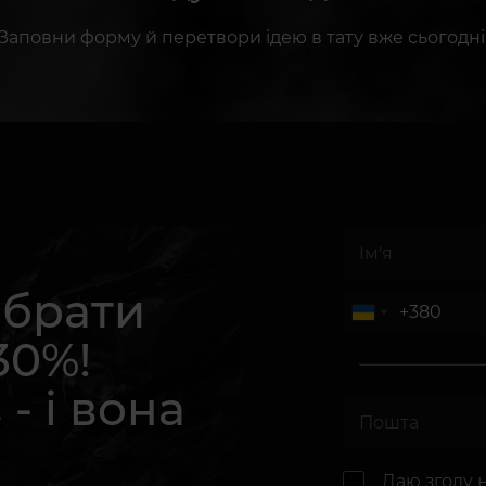
Заповни форму й перетвори ідею в тату вже сьогодні
абрати
30%!
 - і вона
.
Даю згоду 