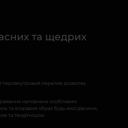
асних та щедрих
 Її перламутровий перелив дозволяє
зображення наповнене особливим
ь та яскравий образ будь-якої дівчини,
шою та тендітнішою.