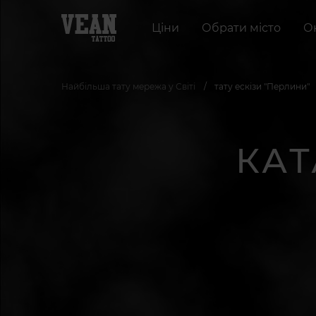
Ціни
Обрати місто
О
Найбільша тату мережа у Світі
тату ескізи "Перлини"
КАТ