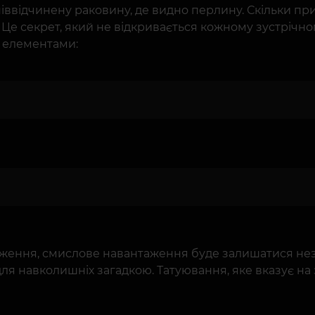
відчинену раковину, де видно перлину. Скільки прих
и. Це секрет, який не відкривається кожному зустрічно
 елементами:
аження, смислове навантаження буде залишатися не
ля навколишніх загадкою. Татуювання, яке вказує на з