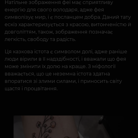
Натільне зображення феї має сприятливу
енергію для свого володаря, адже фея
символізує мир, і є посланцем добра. Даний тату
ескіз характеризується з красою, витонченістю й
довголіттям, також, зображення позначає
легкість, свободу та радість.
Ця казкова істота є символом долі, адже раніше
люди вірили в її надздібності, і вважали що фея
може змінити їх долю на краще. З міфології
вважається, що це неземна істота здатна
впоратися зі злими силами, і приносить світу
щастя і процвітання.