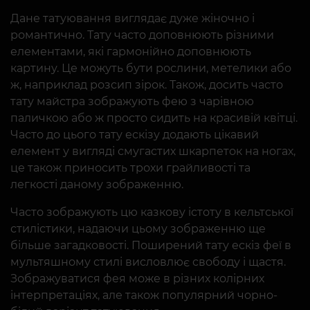
Дане татуювання виглядає дуже жіночно і
романтично. Тату часто доповнюють різними
елементами, які гармонійно доповнюють
картину. Це можуть бути рослини, метелики або
ж, наприклад розсип зірок. Також, досить часто
тату майстра зображують фею з чарівною
паличкою або ж просто сидить на красивій квітці.
Часто до цього тату ескізу додають цікавий
елемент у вигляді смугастих шкарпеток на ногах,
це також приносить трохи грайливості та
легкості даному зображенню.
Часто зображують цю казкову істоту в кельтської
стилістики, надаючи цьому зображенню ще
більше загадковості. Поширений тату ескіз феї в
мультяшному стилі висловлює свободу і щастя.
Зображуватися фея може в різних колірних
інтерпретаціях, але також популярний чорно-