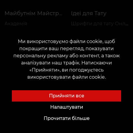
Ідеї для Тату
Майбутнім Майстрам
Академія
Шрифти для тату Онлайн
Оренда місця
Генератор тату AI
Ми використовуємо файли cookie, щоб
Працевлаштування
Авторські ескізи
покращити ваш перегляд, показувати
Каталог ескізів
персональну рекламу або контент, а також
аналізувати наш трафік. Натискаючи
Блог
Сервіси
«Прийняти», ви погоджуєтесь
Voice of Culture: Ностальгія за 2000-ми
Оплата
використовувати файли cookie.
Тату
Гарантія резервації
Перманентний макіяж
Залишити відгук
Прийняти все
Пірсинг
Налаштувати
Тату-світ Zinaida Vishenka
Прочитати більше