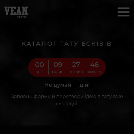
КАТАЛОГ ТАТУ ЕСКІЗІВ
00
09
27
44
днів
годин
хвилин
секунд
Не думай — дій!
Заповни форму й перетвори ідею в тату вже
сьогодні.