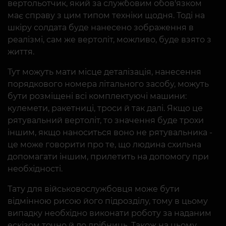
вертольотчик, який за службовим обов'язком
має справу з цим типом техніки щодня. Тоді на
шкіру солдата буде нанесено зображення в
реалізмі, сам же вертоліт, можливо, буде взято з
життя.
Тут можуть мати місце деталізація, нанесення
порядкового номера літального засобу, можуть
бути розміщені всі комплектуючі машини:
кулемети, ракетниці, троси й так далі. Якщо це
рятувальний вертоліт, то значення буде трохи
іншим, якщо наноситься воно не рятувальника -
це може говорити про те, що людина схильна
допомагати іншим, прилетить на допомогу при
необхідності.
Тату для військовослужбовця може бути
відмінною рисою його підрозділу, тому в цьому
випадку необхідно виконати роботу за наданим
ескізом точно й до дрібниць. Також на цьому