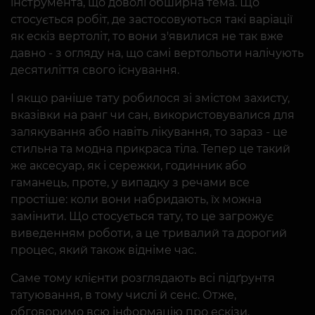
інструмента, що доволі обширна тема. Що
стосується робіт, де застосовуються такі варіації
як ескіз вертоліт, то вони з'явилися не так вже
давно - з огляду на, що самі вертольоти налічують
десятиліття свого існування.
І якщо раніше тату робилося зі змістом захисту,
вказівки на ранг чи сан, використовувалися для
залякування або навіть лікування, то зараз - це
стильна та модна прикраса тіла. Тепер це такий
же аксесуар, як і сережки, годинник або
гаманець, проте, у випадку з речами все
простіше: коли вони набридають, їх можна
замінити. Що стосується тату, то це загрожує
виведенням роботи, а це тривалий та дорогий
процес, який також відніме час.
Саме тому клієнти розглядають всі підґрунтя
татуювання, в тому числі й сенс. Отже,
обговоримо всю інформацію про ескізи.