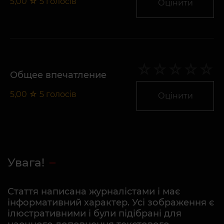
5,00
☆
5
голосів
Оцінити
Общее впечатление
5,00
☆
5
голосів
Оцінити
Увага!
Стаття написана журналістами і має
інформативний характер. Усі зображення є
ілюстративними і були підібрані для