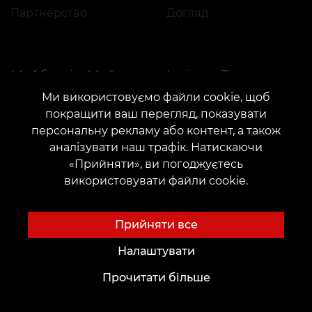
Партнерство
Догляд
Ідеї для Тату
Майбутнім Майстрам
Ми використовуємо файли cookie, щоб
Академія
Шрифти для тату Онлайн
покращити ваш перегляд, показувати
Оренда місця
Генератор тату AI
персональну рекламу або контент, а також
Працевлаштування
Авторські ескізи
аналізувати наш трафік. Натискаючи
«Прийняти», ви погоджуєтесь
Каталог ескізів
використовувати файли cookie.
Блог
Сервіси
Voice of Culture: Ностальгія за 2000-ми
Оплата
Прийняти все
Тату
Гарантія резервації
Налаштувати
Перманентний макіяж
Залишити відгук
Прочитати більше
Пірсинг