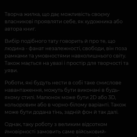
Творча жилка, що дає можливість своєму
власникові проявляти себе, як художника або
автора книг.
Вибір подібного тату говорить й про те, що
людина - фанат незалежності, свободи, він поза
рамками та умовностями навколишнього світу.
Також мається на увазі і простір для творчості та
уяви.
Роботи, які будуть нести в собі таке смислове
навантаження, можуть бути виконані в будь-
якому стилі. Малюнок може бути 2D або 3D,
кольоровим або в чорно-білому варіанті. Також
може бути додана тінь, задній фон й так далі.
Однак, таку роботу з великим відсотком
ймовірності замовить саме військовий-