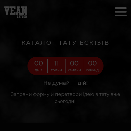
КАТАЛОГ ТАТУ ЕСКІЗІВ
00
10
59
58
днів
годин
хвилин
секунд
Не думай — дій!
Заповни форму й перетвори ідею в тату вже
сьогодні.