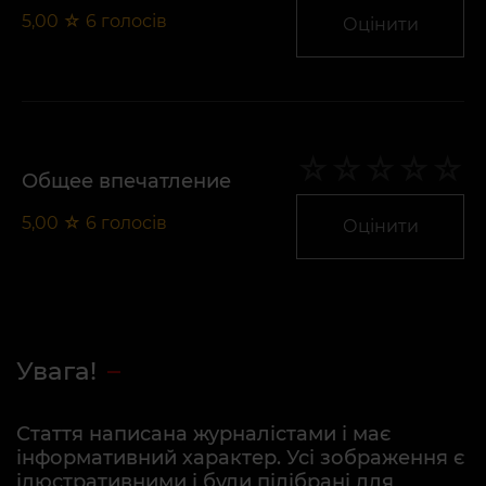
5,00
☆
6
голосів
Оцінити
Общее впечатление
5,00
☆
6
голосів
Оцінити
Увага!
Стаття написана журналістами і має
інформативний характер. Усі зображення є
ілюстративними і були підібрані для