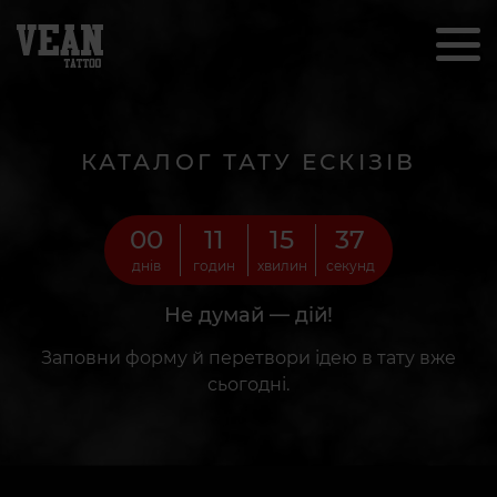
КАТАЛОГ ТАТУ ЕСКІЗІВ
00
11
15
35
днів
годин
хвилин
секунд
Не думай — дій!
Заповни форму й перетвори ідею в тату вже
сьогодні.