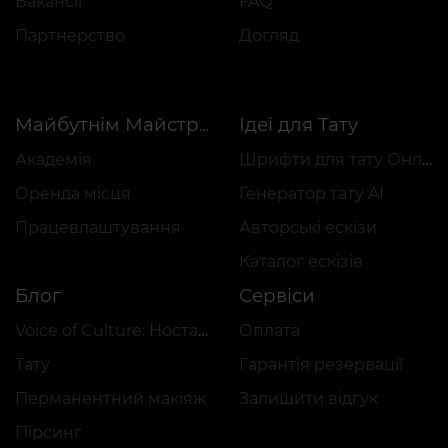
Вакансії
FAQ
Партнерство
Догляд
Ідеї для Тату
Майбутнім Майстрам
Академія
Шрифти для тату Онлайн
Оренда місця
Генератор тату AI
Працевлаштування
Авторські ескізи
Каталог ескізів
Блог
Сервіси
Voice of Culture: Ностальгія за 2000-ми
Оплата
Тату
Гарантія резервації
Перманентний макіяж
Залишити відгук
Пірсинг