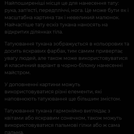
Найпоширеніші місця це для нанесення тату:
рука, зап'ясті, передпліччі, нога. Це може бути як і
масштабна картина так і невеликий малюнок.
Найчастіше тату ескіз тукана наносять на
відкритих ділянках тіла.
Татуювання тукана зображується в кольорових та
досить яскравих фарбах, тим самим привертає
увагу людей, але також може використовуватися
й класичний варіант в чорно-білому нанесенні
майстром.
У доповненні картини можуть
використовуватися різні елементи, які
наповнюють татуювання ще більшим змістом.
Татуювання тукана гармонійно виглядає з
квітами або яскравим сонечком, також можуть
використовуватися пальмові гілки або ж сама
пальма.