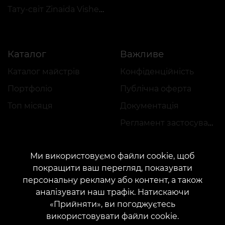
Тату-світ Zinaida Vishenka
Каталог
Важливе
Каталог майстрів
Конфіденційність
Портфоліо
Публічна оферта
Топ місяця
Документація
Регламент застосування акцій
Ми використовуємо файли cookie, щоб
покращити ваш перегляд, показувати
персональну рекламу або контент, а також
аналізувати наш трафік. Натискаючи
КОНТАКТИ
«Прийняти», ви погоджуєтесь
Зв'яжіться з нами:
customers@vean-tattoo.com
використовувати файли cookie.
Співпраця:
marketing.veantattoo@gmail.com