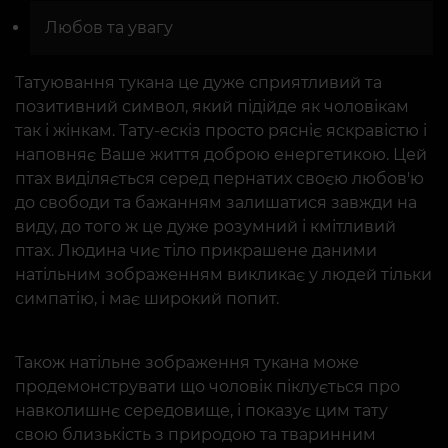
Любов та увагу
Татуювання тукана це дуже сприятливий та
позитивний символ, який підійде як чоловікам
так і жінкам. Тату-ескіз просто рясніє яскравістю і
наповняє Ваше життя доброю енергетикою. Цей
птах виділяється серед пернатих своєю любов'ю
до свободи та бажанням залишатися завжди на
виду, до того ж це дуже розумний і кмітливий
птах. Людина чиє тіло прикрашене даними
натільним зображенням викликає у людей тільки
симпатію, і має широкий попит.
Також натільне зображення тукана може
продемонструвати що чоловік піклується про
навколишнє середовище, і показує цим тату
свою близькість з природою та тваринним