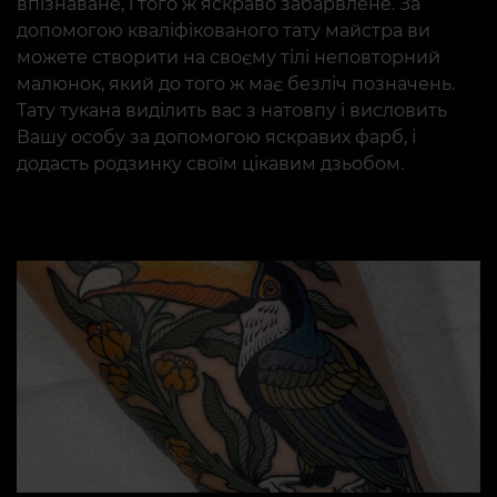
впізнаване, і того ж яскраво забарвлене. За
допомогою кваліфікованого тату майстра ви
можете створити на своєму тілі неповторний
малюнок, який до того ж має безліч позначень.
Тату тукана виділить вас з натовпу і висловить
Вашу особу за допомогою яскравих фарб, і
додасть родзинку своїм цікавим дзьобом.