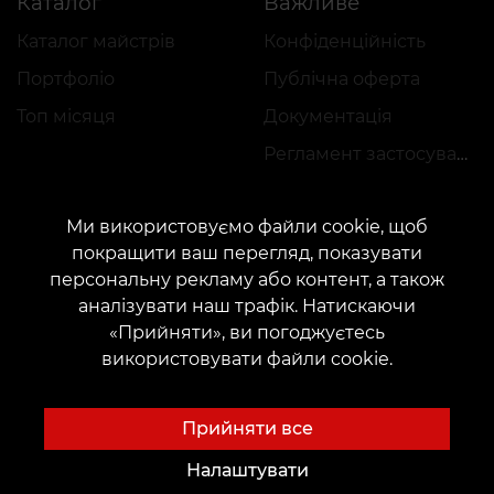
Каталог
Важливе
Каталог майстрів
Конфіденційність
Портфоліо
Публічна оферта
Топ місяця
Документація
Регламент застосування акцій
Ми використовуємо файли cookie, щоб
покращити ваш перегляд, показувати
персональну рекламу або контент, а також
аналізувати наш трафік. Натискаючи
КОНТАКТИ
«Прийняти», ви погоджуєтесь
Зв'яжіться з нами:
customers@vean-tattoo.com
використовувати файли cookie.
Співпраця:
marketing.veantattoo@gmail.com
Скарги та пропозиції:
complaints@vean-tattoo.com
Прийняти все
Запис і консультація по Україні безкоштовно::
+380952011108
Налаштувати