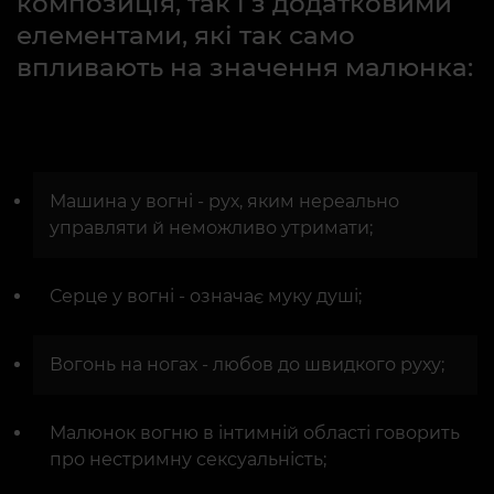
композиція, так і з додатковими
елементами, які так само
впливають на значення малюнка:
Машина у вогні - рух, яким нереально
управляти й неможливо утримати;
Серце у вогні - означає муку душі;
Вогонь на ногах - любов до швидкого руху;
Малюнок вогню в інтимній області говорить
про нестримну сексуальність;