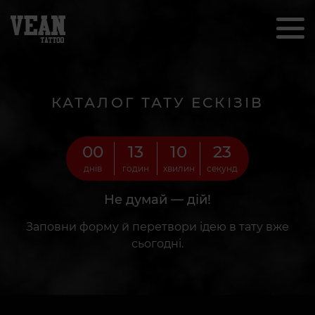
КАТАЛОГ ТАТУ ЕСКІЗІВ
00
13
10
22
днів
годин
хвилин
секунд
Не думай — дій!
Заповни форму й перетвори ідею в тату вже
сьогодні.