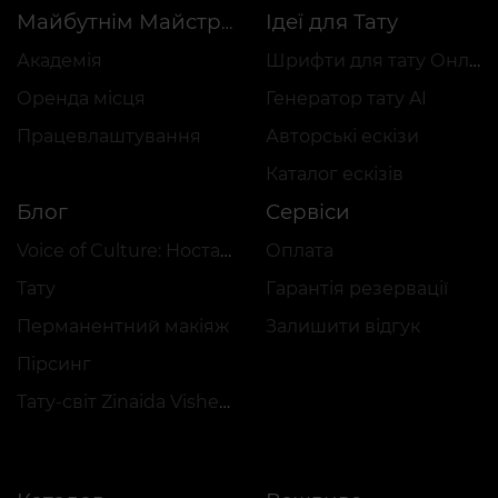
Ідеї для Тату
Майбутнім Майстрам
Академія
Шрифти для тату Онлайн
Оренда місця
Генератор тату AI
Працевлаштування
Авторські ескізи
Каталог ескізів
Блог
Сервіси
Voice of Culture: Ностальгія за 2000-ми
Оплата
Тату
Гарантія резервації
Перманентний макіяж
Залишити відгук
Пірсинг
Тату-світ Zinaida Vishenka