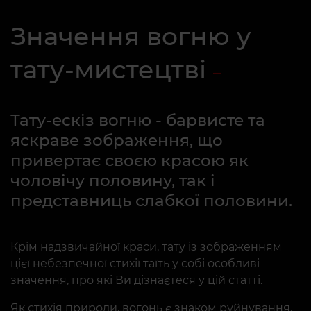
Значення вогню у
тату-мистецтві
Тату-ескіз вогню - барвисте та
яскраве зображення, що
привертає своєю красою як
чоловічу половину, так і
представниць слабкої половини.
Крім надзвичайної краси, тату із зображенням
цієї небезпечної стихії таїть у собі особливі
значення, про які Ви дізнаєтеся у цій статті.
Як стихія природи, вогонь є знаком руйнування.