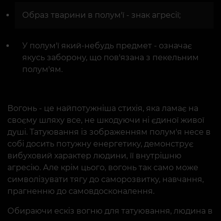
Образ тварини в полум'ї - знак агресії;
У полум'ї який-небудь предмет - означає
якусь заборону, що пов'язана з пекельним
полум'ям.
Вогонь - це найпотужніша стихія, яка ламає на
своєму шляху все, не шкодуючи ні єдиної живої
душі. Татуювання із зображенням полум'я несе в
собі досить потужну енергетику, демонструє
вибуховий характер людини, її внутрішню
агресію. Але крім цього, вогонь так само може
символізувати тягу до саморозвитку, навчання,
прагненню до самовдосконалення.
Обираючи ескіз вогню для татуювання, людина в