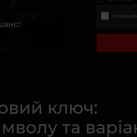
шанс!
овий ключ:
мволу та варіа