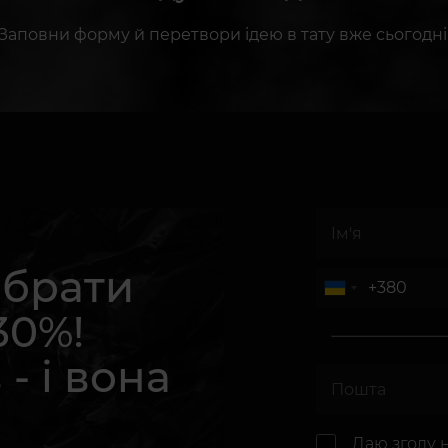
Заповни форму й перетвори ідею в тату вже сьогодні
абрати
30%!
 - і вона
.
Даю згоду 