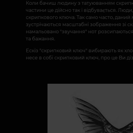
Коли бачиш людину з татуюванням скрипков
частини це дійсно так і відбувається. Люд
скрипкового ключа. Так само часто, дани
зустрічаються масштабні зображення зі скр
намальовано "звучання" нот розсипаються 
та бажання.
Ескіз "скрипковий ключ" вибирають як хлопц
несе в собі скрипковий ключ, про це Ви діз