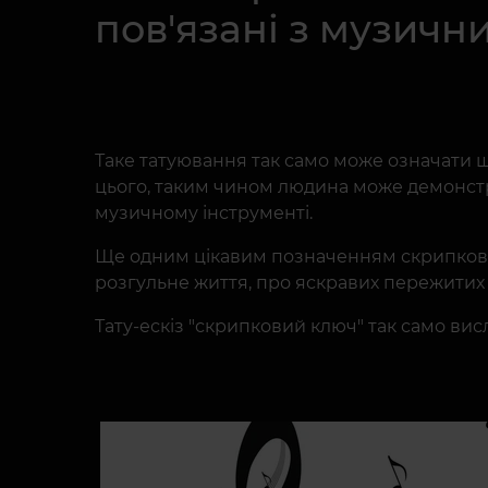
пов'язані з музичн
Таке татуювання так само може означати щ
цього, таким чином людина може демонструв
музичному інструменті.
Ще одним цікавим позначенням скрипковог
розгульне життя, про яскравих пережитих 
Тату-ескіз "скрипковий ключ" так само вис