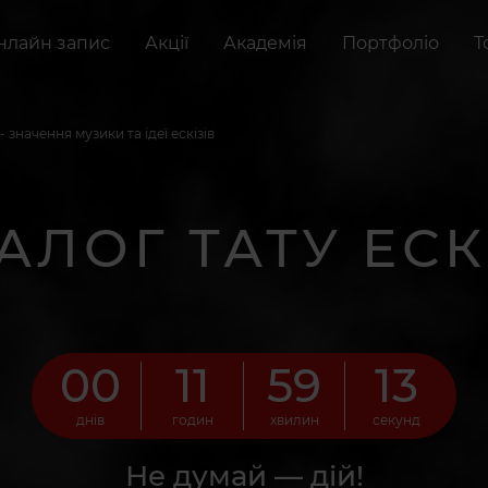
нлайн запис
Акції
Академія
Портфоліо
Т
 значення музики та ідеї ескізів
АЛОГ ТАТУ ЕСК
00
11
59
12
днів
годин
хвилин
секунд
Не думай — дій!