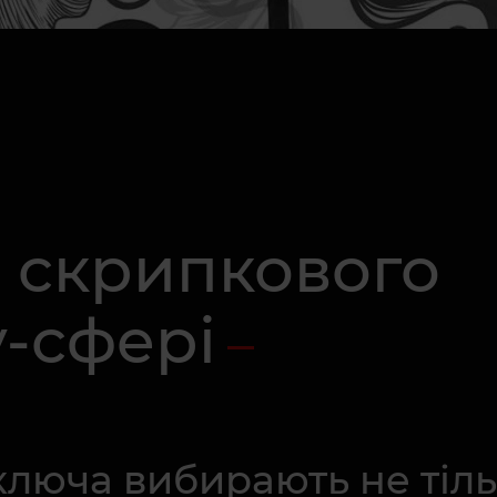
 скрипкового
у-сфері
ключа вибирають не тільк