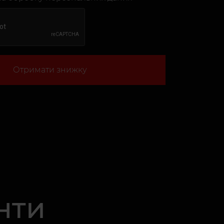
Отримати знижку
нти