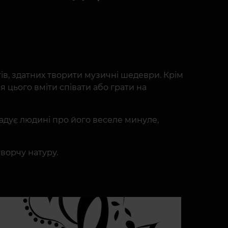
ів, здатних творити музичні шедеври. Крім
 цього вміти співати або грати на
адує людині про його веселе минуле,
ворчу натуру.