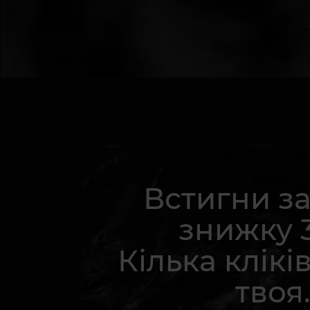
Встигни з
знижку 
Кілька кліків
твоя