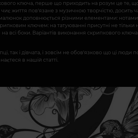
ого ключа, перше що приходить на розум це те, що ї
и, чиє життя пов'язане з музичною творчістю, досить 
й малюнок доповнюється різними елементами: нотами
ипковим ключем: на татуюванні присутні не тільки но
на всі боки. Варіантів виконання скрипкового ключа 
і, так і дівчата, і зовсім не обов'язково що ці люди 
наєтеся в нашій статті.