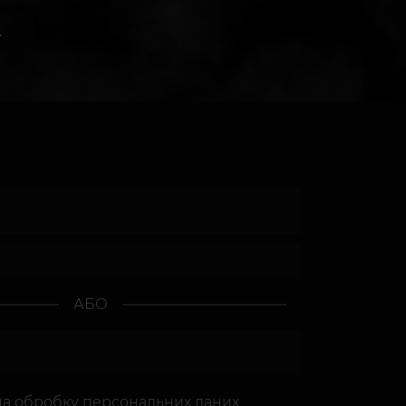
.
АБО
на
обробку персональних даних