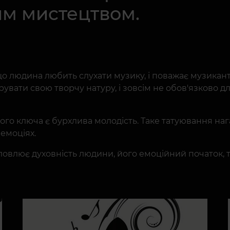
им мистецтвом.
о людина любить слухати музику, і поважає музикант
ати свою творчу натуру, і зовсім не обов'язково для
о ключа є бурхлива молодість. Таке татуювання наг
емоціях.
ловлює духовність людини, його емоційний початок, т