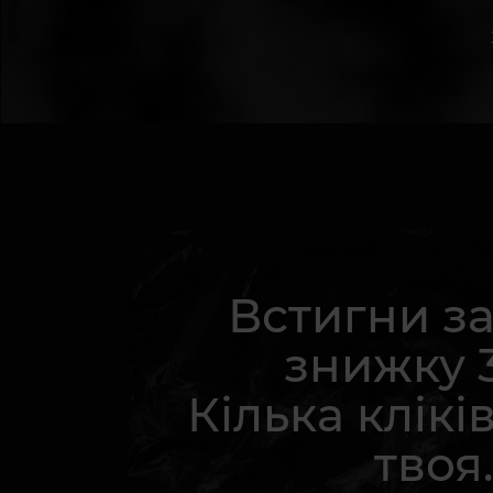
Встигни з
знижку 
Кілька кліків
твоя