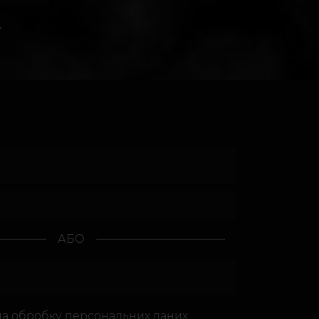
.
АБО
на
обробку персональних даних