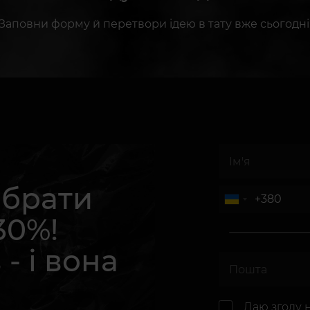
Заповни форму й перетвори ідею в тату вже сьогодні
абрати
30%!
 - і вона
.
Даю згоду 