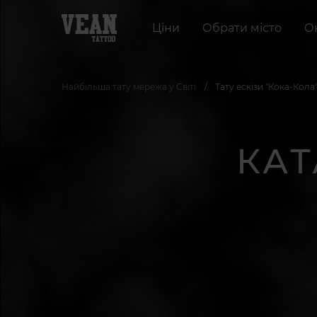
Ціни
Обрати місто
О
Найбільша тату мережа у Світі
Тату ескізи "Кока-Кола
КАТ