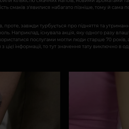
абили кількістю смачних напоїв, новими ароматами та 
тність смаків з'явилися набагато пізніше, тому й сама 
, проте, завжди турбується про підняття та утриманн
 роль. Наприклад, існувала акція, яку одного разу вла
користатися послугами могли люди старше 70 років, а
 з цієї інформації, то тут значення тату виключно в о