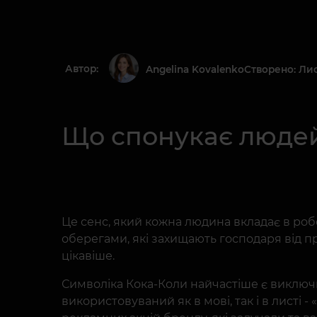
Автор:
Створено: Лис
Angelina Kovalenko
Що спонукає людей
Це сенс, який кожна людина вкладає в робо
оберегами, які захищають господаря від про
цікавіше.
Символіка Кока-Коли найчастіше є виключ
використовуваний як в мові, так і в листі