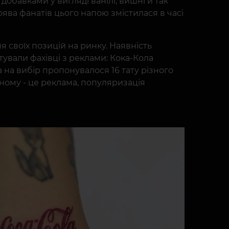
добавками у вигляді ванілі, вишні й так
поява фанатів цього напою змістилася в часі
я своїх позицій на ринку. Наявність
штували фахівці з реклами: Кока-Кола
 на вибір пропонувалося 16 тату різного
дному - це реклама, популяризація