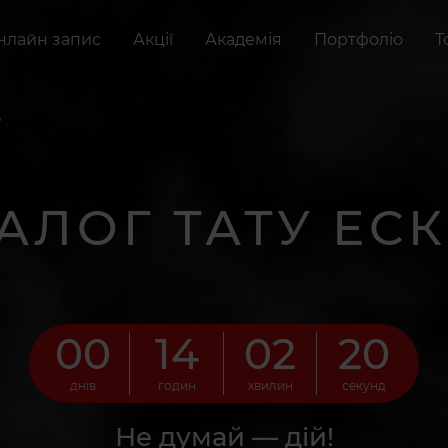
нлайн запис
Акції
Академія
Портфоліо
Т
"
АЛОГ ТАТУ ЕСК
00
14
02
18
днів
годин
хвилин
секунд
Не думай — дій!