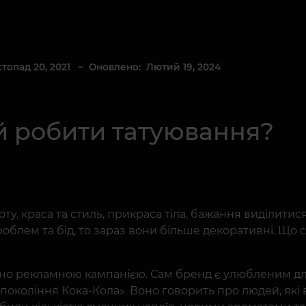
топад 20, 2021
– Оновлено: Лютий 19, 2024
 робити татуювання?
ту, краса та стиль, прикраса тіла, бажання виділитис
блем та бід, то зараз вони більше декоративні. Що ст
но рекламною кампанією. Сам бренд є улюбленим для 
 - «покоління Кока-Кола». Воно говорить про людей, я