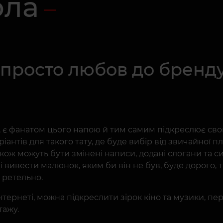
ола
 просто любов до бренду
а, є фанатом цього напою й тим самим підкреслює св
іантів для такого тату, де буде вибір від звичайної 
Також можуть бути змінені написи, додані слогани та 
і вивести малюнок, яким би він не був, буде дорого, 
 ретельно.
інтернеті, можна підкреслити зірок кіно та музики, пе
тажу.