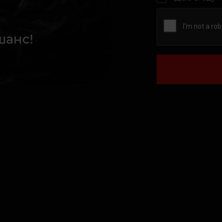
шанс!