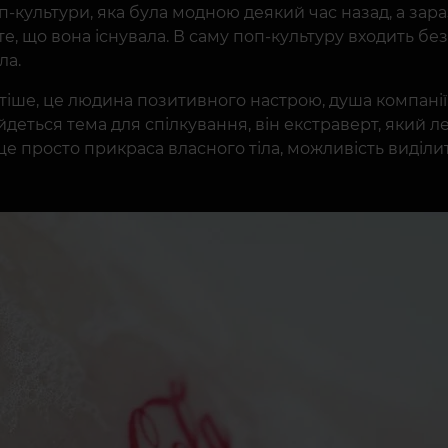
-культури, яка була модною деякий час назад, а зара
 те, що вона існувала. В саму поп-культуру входить бе
ла.
тіше, це людина позитивного настрою, душа компанії,
деться тема для спілкування, він екстраверт, який л
о це просто прикраса власного тіла, можливість виділи