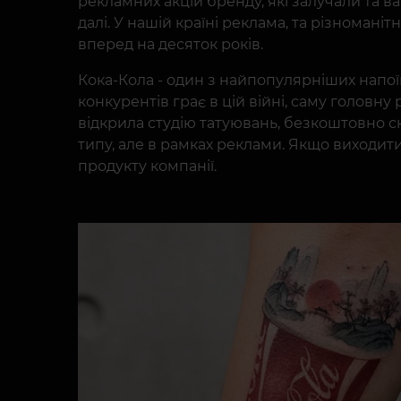
рекламних акцій бренду, які залучали та в
далі. У нашій країні реклама, та різномані
вперед на десяток років.
Кока-Кола - один з найпопулярніших напоїв
конкурентів грає в цій війні, саму головну
відкрила студію татуювань, безкоштовно с
типу, але в рамках реклами. Якщо виходити
продукту компанії.