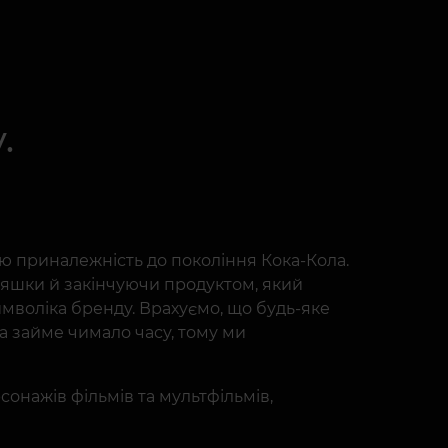
.
ою приналежність до покоління Кока-Кола.
пляшки й закінчуючи продуктом, який
символіка бренду. Врахуємо, що будь-яке
та займе чимало часу, тому ми
рсонажів фільмів та мультфільмів,