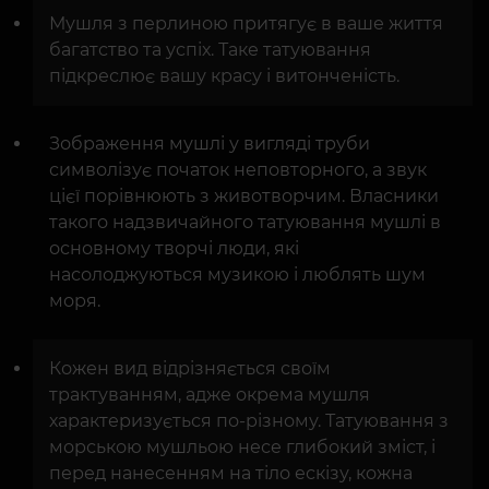
Мушля з перлиною притягує в ваше життя
багатство та успіх. Таке татуювання
підкреслює вашу красу і витонченість.
Зображення мушлі у вигляді труби
символізує початок неповторного, а звук
цієї порівнюють з животворчим. Власники
такого надзвичайного татуювання мушлі в
основному творчі люди, які
насолоджуються музикою і люблять шум
моря.
Кожен вид відрізняється своїм
трактуванням, адже окрема мушля
характеризується по-різному. Татуювання з
морською мушльою несе глибокий зміст, і
перед нанесенням на тіло ескізу, кожна