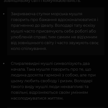
зовнішньому світі і комунікабельність.
Закриваюча стулки морська мушля
говорить про бажання вдосконалюватися і
прагненню до ідеалу. Володарі тату ескізу
мушлі часто присвячують себе роботі або
улюбленій справі, тим самим не від'ємним
від зовнішнього світу і часто звужують своє
коло спілкування.
Спиралевидні мушлі символізують два
начала. Така мушля говорить про те, що
людина досягла гармонії з собою, але при
цьому любить свободу і ризик. Володарі
такого виду мушлі люди неквапливі та
повільні, відрізняються своїм умінням
насолоджуватися життям.