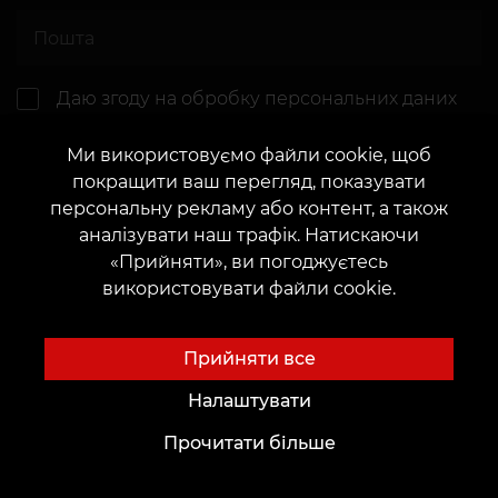
Даю згоду на
обробку персональних даних
Ми використовуємо файли cookie, щоб
покращити ваш перегляд, показувати
персональну рекламу або контент, а також
аналізувати наш трафік. Натискаючи
«Прийняти», ви погоджуєтесь
Відправити
використовувати файли cookie.
Прийняти все
Налаштувати
Швидкий пошук ескізів
Прочитати більше