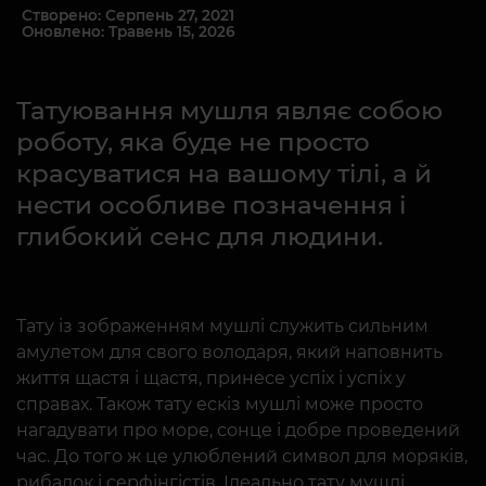
Створено: Серпень 27, 2021
Оновлено: Травень 15, 2026
Татуювання мушля являє собою
роботу, яка буде не просто
красуватися на вашому тілі, а й
нести особливе позначення і
глибокий сенс для людини.
Тату із зображенням мушлі служить сильним
амулетом для свого володаря, який наповнить
життя щастя і щастя, принесе успіх і успіх у
справах. Також тату ескіз мушлі може просто
нагадувати про море, сонце і добре проведений
час. До того ж це улюблений символ для моряків,
рибалок і серфінгістів. Ідеально тату мушлі