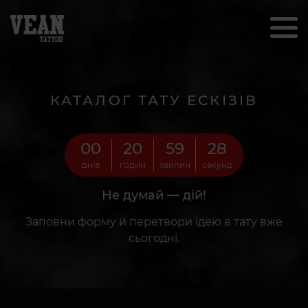
КАТАЛОГ ТАТУ ЕСКІЗІВ
00
20
59
26
днів
годин
хвилин
секунд
Не думай — дій!
Заповни форму й перетвори ідею в тату вже
сьогодні.