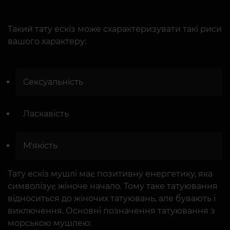
Такий тату ескіз може схарактеризувати такі риси
вашого характеру:
Сексуальність
Ласкавість
М'якість
Тату ескіз мушлі має позитивну енергетику, яка
символізує жіноче начало. Тому таке татуювання
відноситься до жіночих татуювань, але бувають і
виключення. Основні позначення татуювання з
морською мушлею: