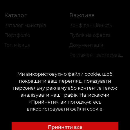
Каталог
Важливе
Каталог майстрів
Конфіденційність
Портфоліо
Публічна оферта
Топ місяця
Документація
Регламент застосування акцій
Ми використовуємо файли cookie, щоб
покращити ваш перегляд, показувати
персональну рекламу або контент, а також
аналізувати наш трафік. Натискаючи
КОНТАКТИ
«Прийняти», ви погоджуєтесь
Зв'яжіться з нами:
customers@vean-tattoo.com
використовувати файли cookie.
Співпраця:
marketing.veantattoo@gmail.com
Скарги та пропозиції:
complaints@vean-tattoo.com
Прийняти все