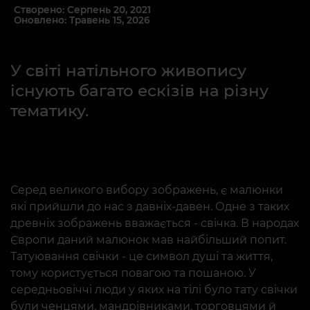
Створено: Серпень 20, 2021
Оновлено: Травень 15, 2026
У світі натільного живопису
існують багато ескізів на різну
тематику.
Серед великого вибору зображень, є малюнки
які прийшли до нас з давніх-давен. Одне з таких
древніх зображень вважається - свічка. В народах
Європи даний малюнок мав найбільший попит.
Татуювання свічки - це символ душі та життя,
тому користується повагою та пошаною. У
середньовіччі люди у яких на тілі було тату свічки
були ченцями, мандрівниками, торговцями й