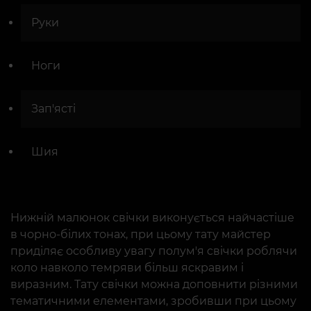
Руки
Ноги
Зап'ясті
Шия
Нижній малюнок свічки виконується найчастіше
в чорно-білих тонах, при цьому тату майстер
приділяє особливу увагу полум'я свічки роблячи
коло навколо темряви більш яскравим і
виразним. Тату свічки можна доповнити різними
тематичними елементами, зробивши при цьому