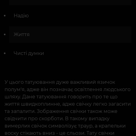
Надію
Життя
Чисті думки
У цього татуювання дуже важливий язичок
полум'я, адже він позначає освітлення людського
шляху. Дане татуювання говорить про те що
життя швидкоплинне, адже свічку легко загасити
та запалити. Зображення свічки також може
свідчити про скорботи. В такому випадку
вимерлих свічок символізує траур, а крапельки
воску стікають вниз - це сльози. Тату свічки