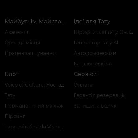
Ідеї для Тату
Майбутнім Майстрам
Академія
Шрифти для тату Онлайн
Оренда місця
Генератор тату AI
Працевлаштування
Авторські ескізи
Каталог ескізів
Блог
Сервіси
Voice of Culture: Ностальгія за 2000-ми
Оплата
Тату
Гарантія резервації
Перманентний макіяж
Залишити відгук
Пірсинг
Тату-світ Zinaida Vishenka