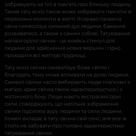
зображують на тілі в пам'ять про близьку людину.
Такий тату ескіз також може зображати пам'ятні й
переломні моменти в житті. Яскраво палаюча
свіча символізує сильний дух людини, бажання
розвиватися, а також з самим собою. Татуювання
напівзгорілої свічки - це якийсь стимул для
людини для здійснення нових вершин і гідно
проходити всі життєві труднощі.
Тату ескіз свічки символізує боже світло і
благодать, тому може впливати на долю людини.
Символ свічки часто вибирають люди пов'язані з
магією, адже свічка також характеризується і з
містичного боку. Люди мають екстрасенсорні
сили, стверджують, що натільне зображення
свічки підсилює ауру людини та сили людини.
Кожен вкладає в тату свічки свій сенс, але все ж
стоїть не забувати про головні характеристики
татуювання свічки.