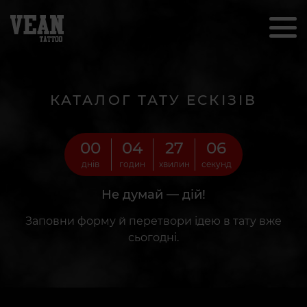
КАТАЛОГ ТАТУ ЕСКІЗІВ
00
04
27
04
днів
годин
хвилин
секунд
Не думай — дій!
Заповни форму й перетвори ідею в тату вже
сьогодні.