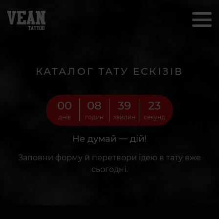
КАТАЛОГ ТАТУ ЕСКІЗІВ
00
08
39
21
днів
годин
хвилин
секунд
Не думай — дій!
Заповни форму й перетвори ідею в тату вже
сьогодні.