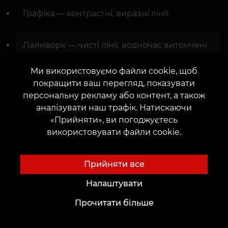
Графіка — контрастні, виразні лінії.
Лайнворк — чисті лінії, водночас витончені
й строгі.
Ми використовуємо файли cookie, щоб
покращити ваш перегляд, показувати
Олд скул — яскраві образи з насиченими
персональну рекламу або контент, а також
кольорами.
аналізувати наш трафік. Натискаючи
«Прийняти», ви погоджуєтесь
використовувати файли cookie.
Нео-традишнл — новий погляд на
традиційні мотиви з додаванням
оригінальних деталей.
Прийняти все
Налаштувати
Комбінації — гілочки, доповнені птахами,
квітами, тваринами, природними
Прочитати більше
елементами, що розширює значення
малюнка.