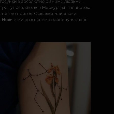
стосунки з абсолютно різними людьми і,
овітря і управляються Меркурієм – планетою
отові до пригод. Оскільки Близнюки
нь. Нижче ми розглянемо найпопулярніші