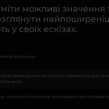
уміти можливі значення 
озглянути найпоширеніш
 у своїх ескізах.
ентів Близнюків:
між собою двома дугами. Астрологи порівнюють цей сим
мопізнання;
ає схильність Близнюків приховувати свої справжні е