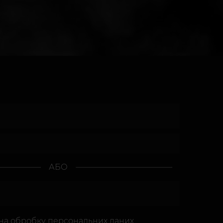
АБО
 на
обробку персональних даних