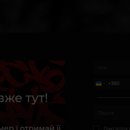
вже тут!
ер і отримай її
Даю згоду