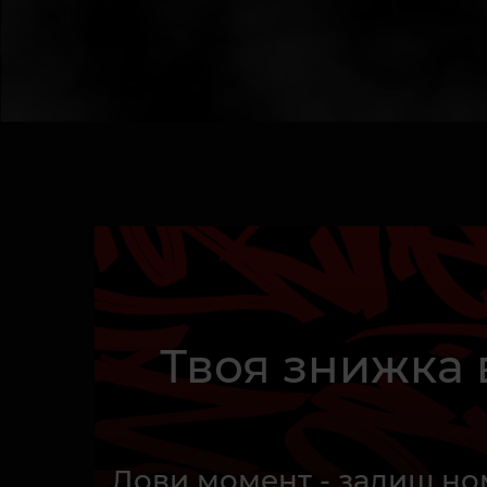
Твоя знижка 
Лови момент - залиш ном