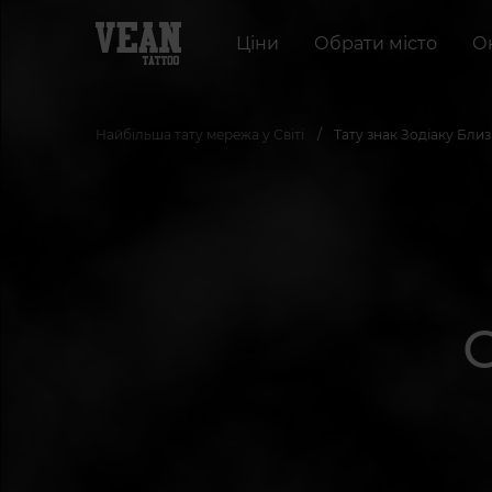
Ціни
Обрати місто
О
Найбільша тату мережа у Світі
Тату знак Зодіаку Близн