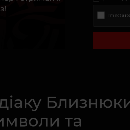
з!
одіаку Близнюки
имволи та