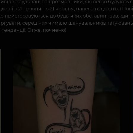
иві та ерудовані співрозмовники, які легко будують 
джені з 21 травня по 21 червня, належать до стихії П
 пристосовуються до будь-яких обставин і завжди г
нтрі уваги, серед них чимало шанувальників татуюва
 тенденції. Отже, почнемо!