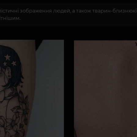
тичні зображення людей, а також тварин-близнюків. 
ітнішим.