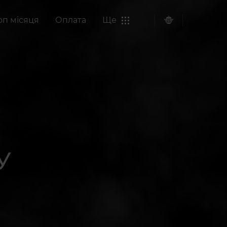
оп місяця
Оплата
Ще
У