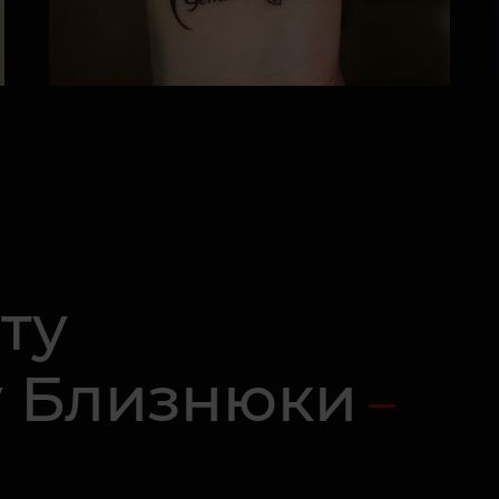
ту
у Близнюки