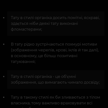
Тату в стилі органіка досить помітні, яскраві,
здається ніби деякі тату виконані
фломастерами;
В тату рідко зустрічаються похмурі мотиви
(зображення черепів, крові, іклів й так далі),
в основному, це більш позитивні
татуювання;
Тату в стилі органіка - це об'ємні
зображення, що вимагають чимало досвіду;
Тату в такому стилі як би зливаються з тілом
власника, тому важливо враховувати всі