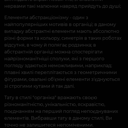
нервами такі малюнки навряд прийдуть до душі;
Елементи абстракціонізму - один з
найпопулярніших мотивів в органіці; в даному
випадку абстрактні елементи мають абсолютно
різні форми та кольору, симетрія в таких роботах
відсутня, в чому й полягає родзинка; в
абстрактній органіці можна спостерігати
найрізноманітніші сполуки, які з першого
погляду здаються неможливими, наприклад:
плавні хвилі переплітаються з геометричними
фігурами, овальні об'ємні елементи з'єднуються
зі строгими кутами й так далі.
Тату в стилі "органіка" вражають своєю
різноманітністю, унікальністю, яскравістю,
поєднанням на перший погляд непоєднуваних
елементів. Вибравши тату в даному стилі, Ви
точно не залишитеся непоміченими.