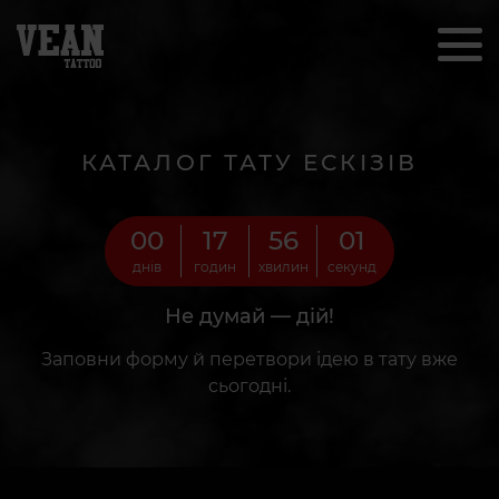
КАТАЛОГ ТАТУ ЕСКІЗІВ
00
17
55
59
днів
годин
хвилин
секунд
Не думай — дій!
Заповни форму й перетвори ідею в тату вже
сьогодні.