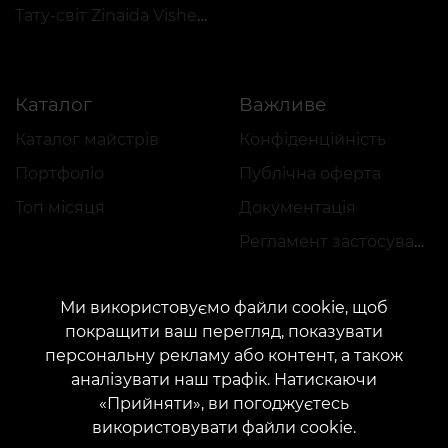
Тату-світ Zinaida Vishenka
Каталог
Важливе
Каталог майстрів
Конфіденційність
Портфоліо
Публічна оферта
Топ місяця
Документація
Регламент застосування акцій
Ми використовуємо файли cookie, щоб
покращити ваш перегляд, показувати
персональну рекламу або контент, а також
аналізувати наш трафік. Натискаючи
КОНТАКТИ
«Прийняти», ви погоджуєтесь
Зв'яжіться з нами:
customers@vean-tattoo.com
використовувати файли cookie.
Співпраця:
marketing.veantattoo@gmail.com