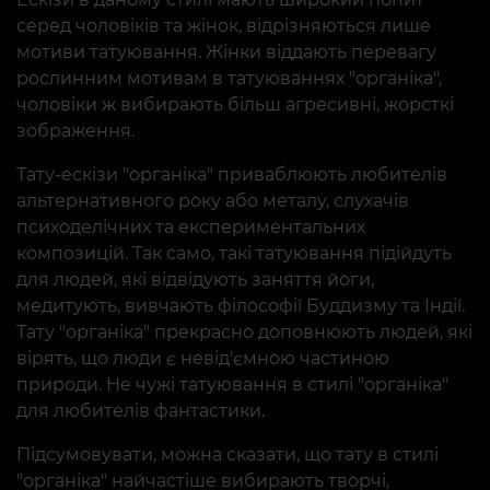
серед чоловіків та жінок, відрізняються лише
мотиви татуювання. Жінки віддають перевагу
рослинним мотивам в татуюваннях "органіка",
чоловіки ж вибирають більш агресивні, жорсткі
зображення.
Тату-ескізи "органіка" приваблюють любителів
альтернативного року або металу, слухачів
психоделічних та експериментальних
композицій. Так само, такі татуювання підійдуть
для людей, які відвідують заняття йоги,
медитують, вивчають філософії Буддизму та Індії.
Тату "органіка" прекрасно доповнюють людей, які
вірять, що люди є невід'ємною частиною
природи. Не чужі татуювання в стилі "органіка"
для любителів фантастики.
Підсумовувати, можна сказати, що тату в стилі
"органіка" найчастіше вибирають творчі,