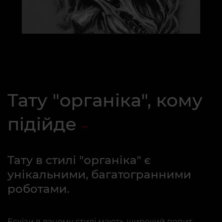
Тату "органіка", кому
підійде
Тату в стилі "органіка" є
унікальними, багатогранними
роботами.
Ескізи в даному стилі мають широкий попит