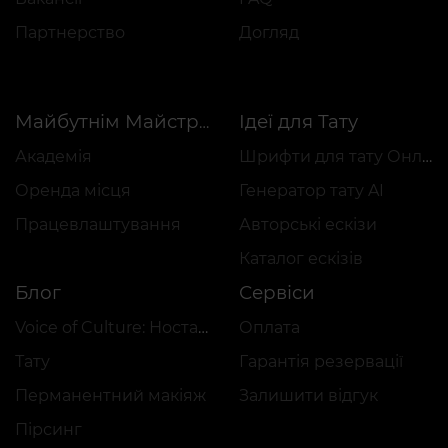
Партнерство
Догляд
Ідеї для Тату
Майбутнім Майстрам
Академія
Шрифти для тату Онлайн
Оренда місця
Генератор тату AI
Працевлаштування
Авторські ескізи
Каталог ескізів
Блог
Сервіси
Voice of Culture: Ностальгія за 2000-ми
Оплата
Тату
Гарантія резервації
Перманентний макіяж
Залишити відгук
Пірсинг