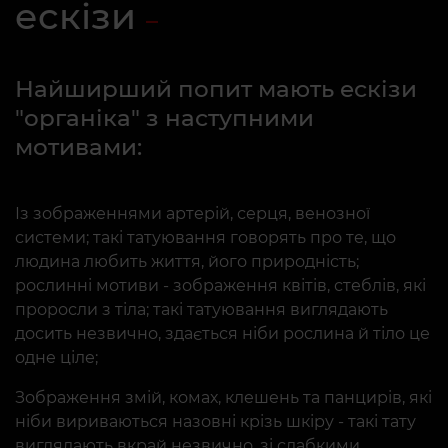
ескізи
Найширший попит мають ескізи
"органіка" з наступними
мотивами:
Із зображеннями артерій, серця, венозної
системи; такі татуювання говорять про те, що
людина любить життя, його природність;
рослинні мотиви - зображення квітів, стеблів, які
проросли з тіла; такі татуювання виглядають
досить незвично, здається ніби рослина й тіло це
одне ціле;
Зображення змій, комах, клешень та панцирів, які
ніби вириваються назовні крізь шкіру - такі тату
виглядають вкрай незвично, зі слабкими