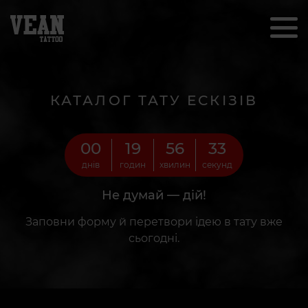
КАТАЛОГ ТАТУ ЕСКІЗІВ
00
19
56
31
днів
годин
хвилин
секунд
Не думай — дій!
Заповни форму й перетвори ідею в тату вже
сьогодні.