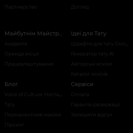
Партнерство
Догляд
Ідеї для Тату
Майбутнім Майстрам
Академія
Шрифти для тату Онлайн
Оренда місця
Генератор тату AI
Працевлаштування
Авторські ескізи
Каталог ескізів
Блог
Сервіси
Voice of Culture: Ностальгія за 2000-ми
Оплата
Тату
Гарантія резервації
Перманентний макіяж
Залишити відгук
Пірсинг