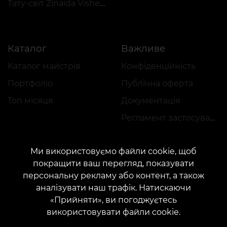
Тату-світ Zinaida Vishenka
Каталог
Важливе
Каталог майстрів
Конфіденційність
Портфоліо
Публічна оферта
Топ місяця
Документація
Регламент застосування акцій
Ми використовуємо файли cookie, щоб
покращити ваш перегляд, показувати
персональну рекламу або контент, а також
аналізувати наш трафік. Натискаючи
КОНТАКТИ
«Прийняти», ви погоджуєтесь
Зв'яжіться з нами:
customers@vean-tattoo.com
використовувати файли cookie.
Співпраця:
marketing.veantattoo@gmail.com