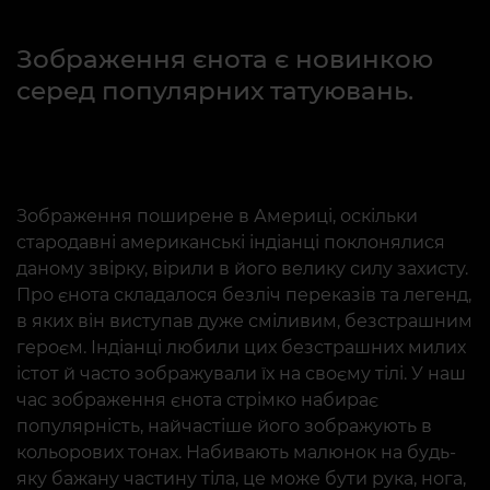
Зображення єнота є новинкою
серед популярних татуювань.
Зображення поширене в Америці, оскільки
стародавні американські індіанці поклонялися
даному звірку, вірили в його велику силу захисту.
Про єнота складалося безліч переказів та легенд,
в яких він виступав дуже сміливим, безстрашним
героєм. Індіанці любили цих безстрашних милих
істот й часто зображували їх на своєму тілі. У наш
час зображення єнота стрімко набирає
популярність, найчастіше його зображують в
кольорових тонах. Набивають малюнок на будь-
яку бажану частину тіла, це може бути рука, нога,