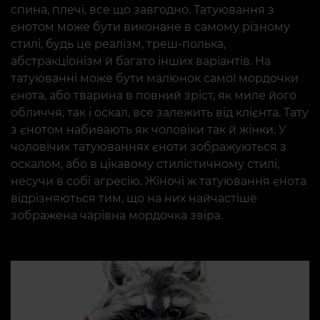
спина, плечі, все що завгодно. Татуювання з
єнотом може бути виконане в самому різному
стилі, будь це реалізм, треш-полька,
абстракціонізм й багато інших варіантів. На
татуюванні може бути малюнок самої мордочки
єнота, або тварина в повний зріст, як миле його
обличчя, так і оскал, все залежить від клієнта. Тату
з єнотом набивають як чоловіки так й жінки. У
чоловічих татуюваннях єноти зображуються з
оскалом, або в цікавому стилістичному стилі,
несучи в собі агресію. Жіночі ж татуювання єнота
відрізняються тим, що на них найчастіше
зображена чарівна мордочка звіра.