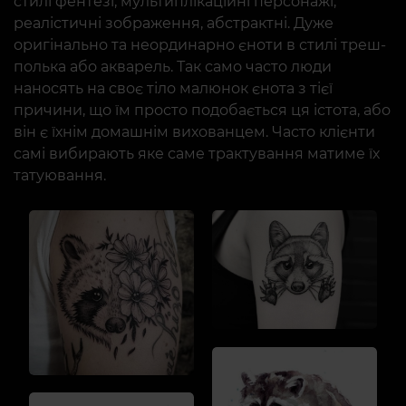
стилі фентезі, мультиплікаційні персонажі,
реалістичні зображення, абстрактні. Дуже
оригінально та неординарно єноти в стилі треш-
полька або акварель. Так само часто люди
наносять на своє тіло малюнок єнота з тієї
причини, що їм просто подобається ця істота, або
він є їхнім домашнім вихованцем. Часто клієнти
самі вибирають яке саме трактування матиме їх
татуювання.