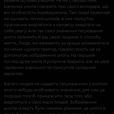
уважна до навколишніх. Чи не стандартний
малюнок єнота говорить про свого володаря, що
він особистість індивідуальна. Такі люди зазвичай
не шукають легких шляхів, в них присутнє
прагнення виділятися з натовпу, звертати на
себе увагу. Але так само значення татуювання
єнота залежить й від самої людини, її способу
життя. Люди, які вважають за краще розважатися
по ночах, шукати пригод, підкреслюють це за
допомогою зображення єнота. На перший
погляд дуже мила й розумна тварина, але за цією
чарівною зовнішністю присутній складний
характер.
Багато людей не надають татуюванням з єнотом
якого-небудь особливого значення, для них це
скоріше спосіб прикрасити своє тіло, або
виділиться з сірої маси людей. Зображення
єнотів можуть бути самими різними, це єноти в