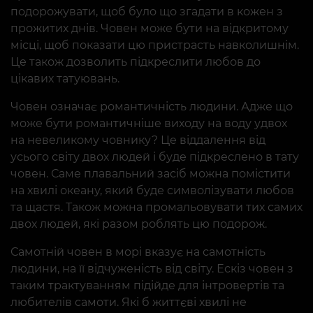
подорожувати, щоб було що згадати в кожен з
прожитих днів. Човен може бути на відкритому
місці, щоб показати цю пристрасть навколишнім.
Це також дозволить підкреслити любов до
цікавих татуювань.
Човен означає романтичність людини. Адже що
може бути романтичніше виходу на воду удвох
на невеликому човнику? Це віддалення від
усього світу двох людей і буде підкреслено в тату
човен. Саме плавальний засіб можна помістити
на хвилі океану, який буде символізувати любов
та щастя. Також можна промальовувати тих самих
двох людей, які разом роблять цю подорож.
Самотній човен в морі вказує на самотність
людини, на її відчуженість від світу. Ескіз човен з
таким трактуванням підійде для інтровертів та
любителів самоти. Які б життєві хвилі не