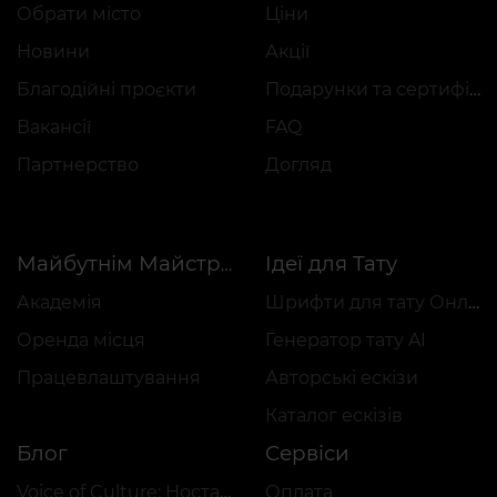
Обрати місто
Ціни
Новини
Акції
Благодійні проєкти
Подарунки та сертифікати
Вакансії
FAQ
Партнерство
Догляд
Ідеї для Тату
Майбутнім Майстрам
Академія
Шрифти для тату Онлайн
Оренда місця
Генератор тату AI
Працевлаштування
Авторські ескізи
Каталог ескізів
Блог
Сервіси
Voice of Culture: Ностальгія за 2000-ми
Оплата