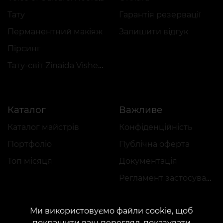
Тату
Гарантія резервації
Перманентний макіяж
Залишити відгук
Пірсинг
Тату-світ Zinaida Vishenka
Каталог
Важливе
Каталог майстрів
Конфіденційність
Портфоліо
Публічна оферта
Топ місяця
Документація
Регламент застосування акцій
Ми використовуємо файли cookie, щоб
покращити ваш перегляд, показувати