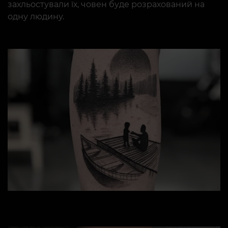
захльостували їх, човен буде розрахований на
одну людину.