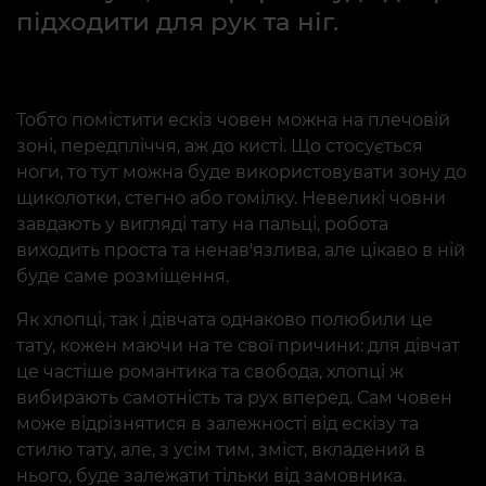
підходити для рук та ніг.
Тобто помістити ескіз човен можна на плечовій
зоні, передпліччя, аж до кисті. Що стосується
ноги, то тут можна буде використовувати зону до
щиколотки, стегно або гомілку. Невеликі човни
завдають у вигляді тату на пальці, робота
виходить проста та ненав'язлива, але цікаво в ній
буде саме розміщення.
Як хлопці, так і дівчата однаково полюбили це
тату, кожен маючи на те свої причини: для дівчат
це частіше романтика та свобода, хлопці ж
вибирають самотність та рух вперед. Сам човен
може відрізнятися в залежності від ескізу та
стилю тату, але, з усім тим, зміст, вкладений в
нього, буде залежати тільки від замовника.