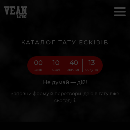
КАТАЛОГ ТАТУ ЕСКІЗІВ
00
10
40
12
днів
годин
хвилин
секунд
Не думай — дій!
Заповни форму й перетвори ідею в тату вже
сьогодні.