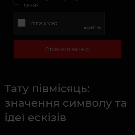
даних
Отримати знижку
Тату півмісяць:
значення символу та
ідеї ескізів