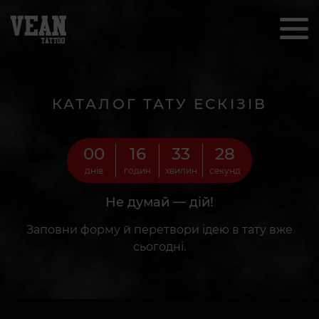
КАТАЛОГ ТАТУ ЕСКІЗІВ
00
16
33
26
днів
годин
хвилин
секунд
Не думай — дій!
Заповни форму й перетвори ідею в тату вже
сьогодні.