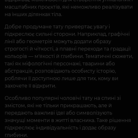
масштабних проєктів, які неможливо реалізувати
на інших ділянках тіла.
Добре продумане тату привертає увагу і
підкреслює сильні сторони. Наприклад, графічні
лінії або геометрія можуть додати образу
строгості й чіткості, а плавні переходи та градації
кольорів — м'якості й глибини. Тематичні сюжети,
такі як міфологічні персонажі, тварини або
абстракція, розповідають особисту історію,
роблячи її доступною лише для тих, кому ви
захочете її відкрити.
Особливо популярні чоловічі тату на спині зі
змістом, які не тільки прикрашають, але й
передають важливі ідеї або символізують
значущі моменти в житті власника. Таке рішення
підкреслює індивідуальність і додає образу
глибини.