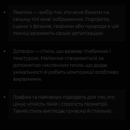
Реалізм — вибір тих, хто хоче бачити на
своєму тілі живі зображення. Портрети,
сцени з фільмів, тварини або природа в цій
техніці вражають своєю деталізацією.
Дотворк — стиль, що вражає глибиною і
текстурою. Малюнки створюються за
допомогою численних точок, що додає
унікальності й робить композиції особливо
виразними.
Графіка та лайнворк підходять для тих, хто
цінує чіткість ліній і строгість геометрії.
Такий стиль виглядає сучасно й стильно.