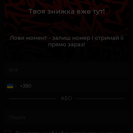
Твоя знижка вже тут!
Лови момент - залиш номер і отримай її
прямо зараз!
АБО