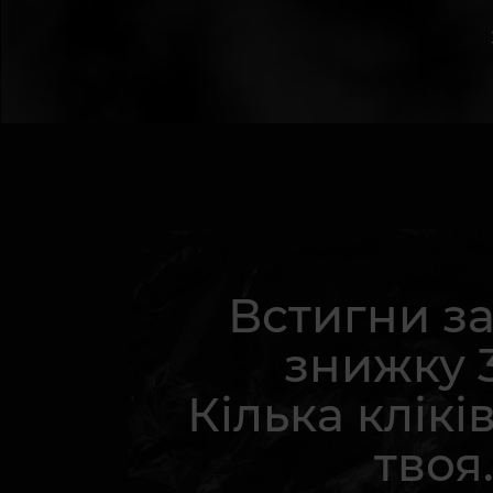
Встигни з
знижку 
Кілька кліків
твоя