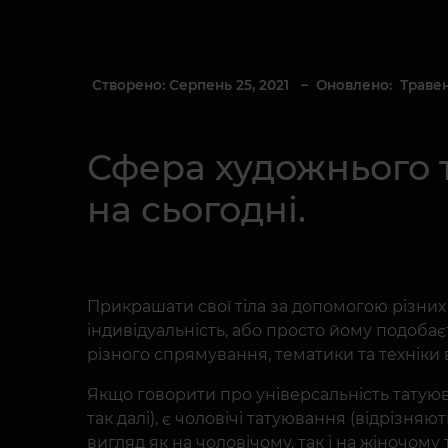
Створено: Серпень 25, 2021
– Оновлено: Травень
Сфера художнього 
на сьогодні.
Прикрашати свої тіла за допомогою різних
індивідуальність, або просто йому подобаєт
різного спрямування, тематики та техніки
Якщо говорити про універсальність татуюва
так далі), є чоловічі татуювання (відрізня
вигляд як на чоловічому, так і на жіночому