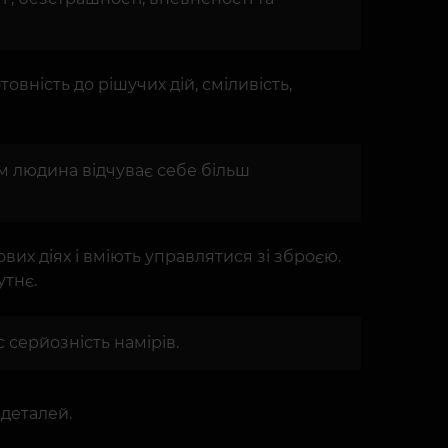
овність до рішучих дій, сміливість,
ом людина відчуває себе більш
ових діях і вміють управлятися зі зброєю.
утнє.
 серйозність намірів.
 деталей.