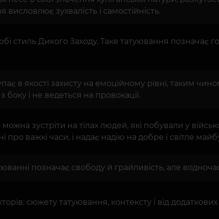
 висловлює зухвалість і самостійність.
обі стиль Дикого Заходу. Таке татуювання позначає гот
упає в якості захисту на емоційному рівні, таким чин
боку і не ведеться на провокації.
можна зустріти на тілах людей, які побували у військ
 про важкі часи, і надає надію на добре і світле майб
уюванні позначає свободу й грайливість, але водночас
торів: сюжету татуювання, контексту і від додаткових