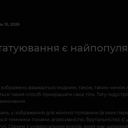
 15, 2026
татуювання є найпопул
 зображень вважається модним, також, таким чином 
ься такий спосіб прикрашати своє тіло. Тату-індустрі
 виконання.
нь, є зображення для жіночої половини (в яких перев
ються темними тонами, агресивністю, брутальністю). Є 
 тілі. Одним з універсальних ескізів, який має широкий