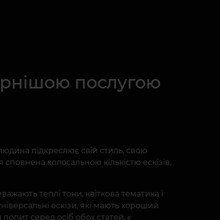
ярнішою послугою
людина підкреслює свій стиль, свою
я сповнена колосальною кількістю ескізів,
ажають теплі тони, квіткова тематика і
універсальні ескізи, які мають хороший
 попит серед осіб обох статей, є