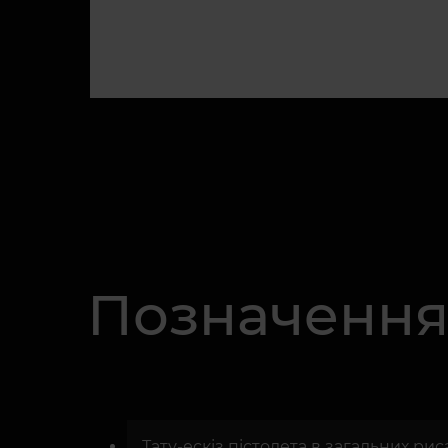
Позначення 
Тату-ескіз пістолета в загальних рис