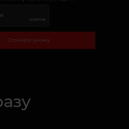
Отримати знижку
разу