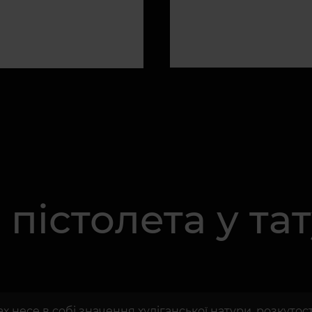
пістолета у тат
ах несе в собі значення хуліганської натури, розкутост