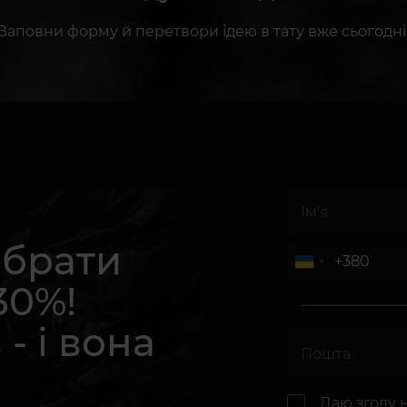
Заповни форму й перетвори ідею в тату вже сьогодні
абрати
30%!
 - і вона
.
Даю згоду 