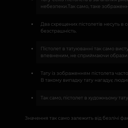
небезпеки.Так само, таке зображення
Два схрещених пістолетів несуть в с
безстрашність.
Пістолет в татуюванні так само вист
впевненим, не сприймаючи образи з 
Тату із зображенням пістолета часто 
В такому випадку тату нагадує людині
Так само, пістолет в художньому тат
Значення так само залежить від безлічі фак