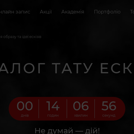
нлайн запис
Акції
Академія
Портфоліо
Т
я образу та ідеї ескізів
АЛОГ ТАТУ ЕСК
00
14
06
55
днів
годин
хвилин
секунд
Не думай — дій!