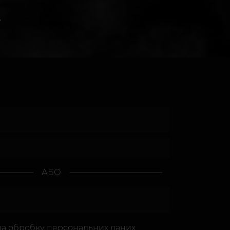
.
АБО
на
обробку персональних даних