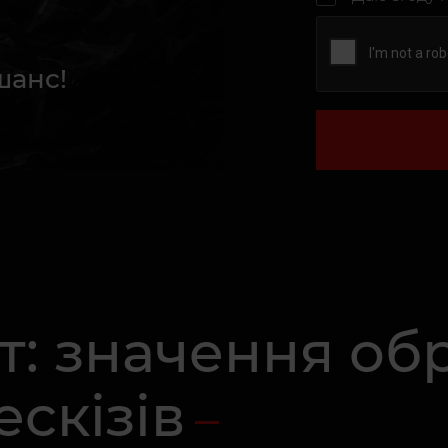
шанс!
ет: значення об
ескізів