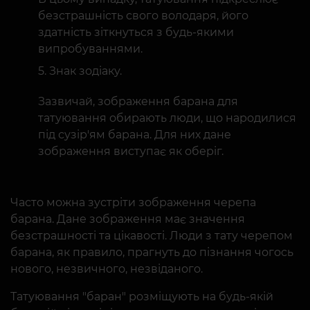
безстрашність свого володаря, його
здатність зіткнуться з будь-якими
випробуваннями.
Знак зодіаку.
Зазвичай, зображення барана для
татуювання обирають люди, що народилися
під сузір'ям барана. Для них дане
зображення виступає як оберіг.
Часто можна зустріти зображення черепа
барана. Дане зображення має значення
безстрашності та цікавості. Люди з тату черепом
барана, як правило, прагнуть до пізнання чогось
нового, незвичного, незвіданого.
Татуювання "баран" розміщують на будь-якій