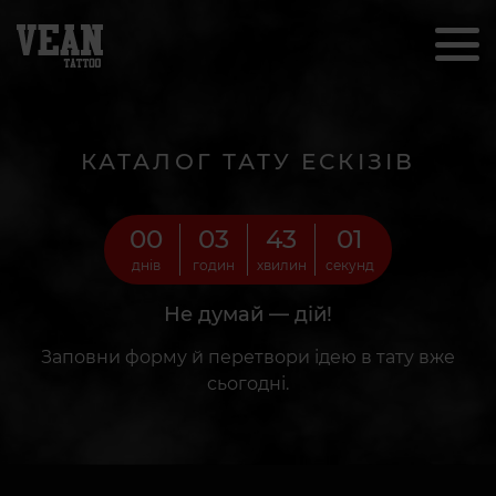
КАТАЛОГ ТАТУ ЕСКІЗІВ
00
03
42
59
днів
годин
хвилин
секунд
Не думай — дій!
Заповни форму й перетвори ідею в тату вже
сьогодні.