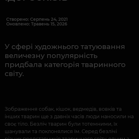
Створено: Серпень 24, 2021
Оновлено: Травень 15, 2026
У сфері художнього татуювання
величезну популярність
придбала категорія тваринного
світу.
Зображення собак, кішок, ведмедів, вовків та
інших тварин ще з давніх часів люди наносили на
своє тіло. Безліч тварин були тотемними, їх
шанували та поклонялися їм. Серед безлічі
різних представників тваринного світу, одним з