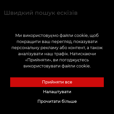
Швидкий пошук ескізів
Ми використовуємо файли cookie, щоб
покращити ваш перегляд, показувати
персональну рекламу або контент, а також
аналізувати наш трафік. Натискаючи
Перейти
«Прийняти», ви погоджуєтесь
використовувати файли cookie.
Прийняти все
Налаштувати
Прочитати більше