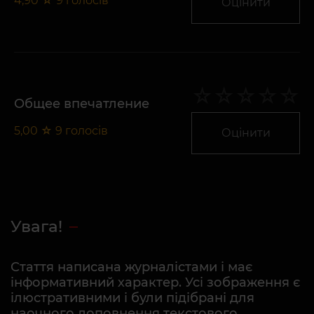
4,90
☆
9
голосів
Оцінити
Общее впечатление
5,00
☆
9
голосів
Оцінити
Увага!
Стаття написана журналістами і має
інформативний характер. Усі зображення є
ілюстративними і були підібрані для
наочного доповнення текстового