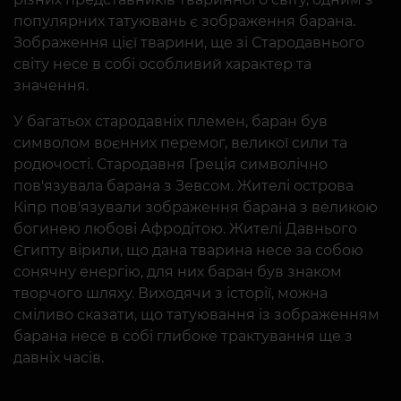
популярних татуювань є зображення барана.
Зображення цієї тварини, ще зі Стародавнього
світу несе в собі особливий характер та
значення.
У багатьох стародавніх племен, баран був
символом воєнних перемог, великої сили та
родючості. Стародавня Греція символічно
пов'язувала барана з Зевсом. Жителі острова
Кіпр пов'язували зображення барана з великою
богинею любові Афродітою. Жителі Давнього
Єгипту вірили, що дана тварина несе за собою
сонячну енергію, для них баран був знаком
творчого шляху. Виходячи з історії, можна
сміливо сказати, що татуювання із зображенням
барана несе в собі глибоке трактування ще з
давніх часів.