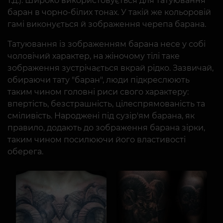
т.д.). Широко використовується для татуювання
баран в чорно-білих тонах. У такій же кольоровій
гамі виконується й зображення черепа барана.
Татуювання із зображенням барана несе у собі
чоловічий характер, на жіночому тілі таке
зображення зустрічається вкрай рідко. Зазвичай,
обираючи тату "баран", люди підкреслюють
таким чином головні риси свого характеру:
впертість, безстрашність, цілеспрямованість та
сміливість. Народжені під сузір'ям барана, як
правило, додають до зображення барана зірки,
таким чином посилюючи його властивості
оберега.