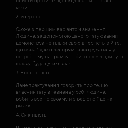
плисти проти течії, щоб досягти поставленої
мети.
Упертість.
Схоже з першим варіантом значення.
Людина, за допомогою даного татуювання
демонструє не тільки свою впертість, а й те,
що вона буде цілеспрямовано рухатися у
потрібному напрямку. І збити таку людину зі
шляху, буде дуже складно.
Впевненість.
Дане трактування говорить про те, що
власник тату впевнена у собі людина,
робить все по своєму й з радістю йде на
ризик.
Сміливість.
В цьому випадку, татуювання підкреслює