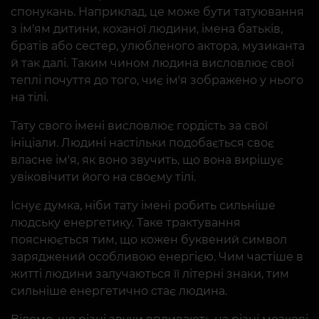
спонукань. Наприклад, це може бути татуювання
з ім'ям дитини, коханої людини, імена батьків,
братів або сестер, улюбленого актора, музиканта
й так далі. Таким чином людина висловлює свої
теплі почуття до того, чиє ім'я зображено у нього
на тілі.
Тату свого імені висловлює гордість за свої
ініціали. Людині настільки подобається своє
власне ім'я, як воно звучить, що вона вирішує
увіковічити його на своєму тілі.
Існує думка, ніби тату імені робить сильніше
людську енергетику. Таке трактування
пояснюється тим, що кожен буквений символ
заряджений особливою енергією. Чим частіше в
житті людини залучаються її літерні знаки, тим
сильніше енергетично стає людина.