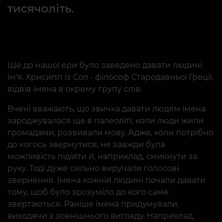
тисячоліть.
Ще до нашої ери було заведено давати людині
ім'я. Хрисипп із Сол - філософ Стародавньої Греції,
відвів імена в окрему групу слів.
Вчені вважають, що звичка давати людям імена
зароджувалася ще в палеоліті, коли люди жили
громадами, розвивали мову. Адже, коли потрібно
до когось звернутися, не завжди була
можливість підійти й, наприклад, смикнути за
руку. Тоді дуже сильно виручали голосові
звернення. Імена кожній людині почали давати
тому, щоб було зрозуміло до кого саме
звертаються. Раніше імена придумували,
виходячи з зовнішнього вигляду. Наприклад,