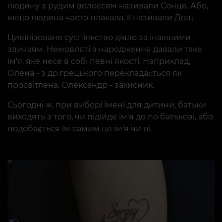
людину з рудим волоссям називали Сонце. Або,
якщо людина часто плакала, її називали Дощ.
Цивілізоване суспільство діяло за інакшими
звичаям. Немовляті з народження давали таке
ім'я, яке несе в собі певні якості. Наприклад,
Олена - з др.грецького перекладається як
просвітлена. Олександр - захисник.
Сьогодні ж, при виборі імені для дитини, батьки
виходять з того, чи підійде ім'я до по батькові, або
подобається їм самим це ім'я чи ні.