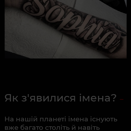
Як з'явилися імена?
На нашій планеті імена існують
вже багато століть й навіть