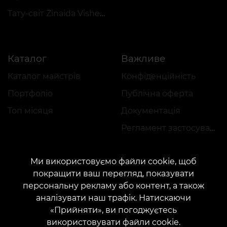
Тату-світ Zinaida Vishenka
Каталог
Важливе
Каталог майстрів
Конфіденційність
Портфоліо
Публічна оферта
Топ місяця
Документація
Регламент застосування акцій
Ми використовуємо файли cookie, щоб
покращити ваш перегляд, показувати
персональну рекламу або контент, а також
аналізувати наш трафік. Натискаючи
КОНТАКТИ
«Прийняти», ви погоджуєтесь
Зв'яжіться з нами:
customers@vean-tattoo.com
використовувати файли cookie.