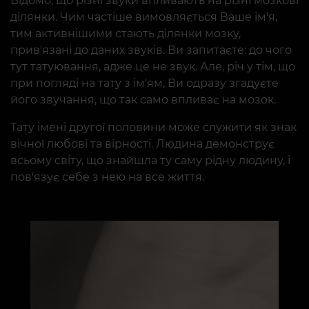
Відомо, що різні звуки впливають на різні мозкові
ділянки. Чим частіше вимовляється Ваше ім'я,
тим активнішими стають ділянки мозку,
прив'язані до даних звуків. Ви запитаєте: до чого
тут татуювання, адже це не звук. Але, річ у тім, що
при погляді на тату з ім'ям, Ви одразу згадуєте
його звучання, що так само впливає на мозок.
Тату імені другої половини може служити як знак
вічної любові та вірності. Людина демонструє
всьому світу, що знайшла ту саму рідну людину, і
пов'язує себе з нею на все життя.