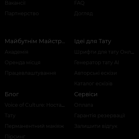
Вакансії
FAQ
Партнерство
Догляд
Ідеї для Тату
Майбутнім Майстрам
Академія
Шрифти для тату Онлайн
Оренда місця
Генератор тату AI
Працевлаштування
Авторські ескізи
Каталог ескізів
Блог
Сервіси
Voice of Culture: Ностальгія за 2000-ми
Оплата
Тату
Гарантія резервації
Перманентний макіяж
Залишити відгук
Пірсинг