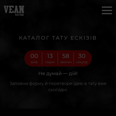
КАТАЛОГ ТАТУ ЕСКІЗІВ
00
13
58
28
днів
годин
хвилин
секунд
Не думай — дій!
Заповни форму й перетвори ідею в тату вже
сьогодні.