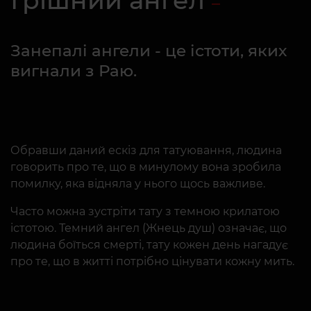
Грішний ангел
Занепалі ангели - це істоти, яких
вигнали з Раю.
Обравши даний ескіз для татуювання, людина
говорить про те, що в минулому вона зробила
помилку, яка відняла у нього щось важливе.
Часто можна зустріти тату з темною крилатою
істотою. Темний ангел (Жнець душ) означає, що
людина боїться смерті, тату кожен день нагадує
про те, що в житті потрібно цінувати кожну мить.