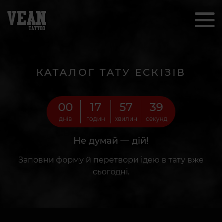
КАТАЛОГ ТАТУ ЕСКІЗІВ
00
17
57
37
днів
годин
хвилин
секунд
Не думай — дій!
Заповни форму й перетвори ідею в тату вже
сьогодні.