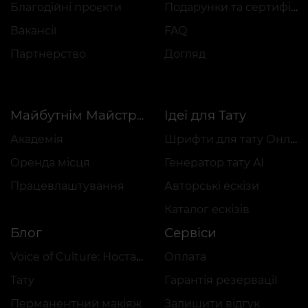
Благодійні проєкти
Подарунки та сертифікати
Вакансії
FAQ
Партнерство
Догляд
Ідеї для Тату
Майбутнім Майстрам
Академія
Шрифти для тату Онлайн
Оренда місця
Генератор тату AI
Працевлаштування
Авторські ескізи
Каталог ескізів
Блог
Сервіси
Voice of Culture: Ностальгія за 2000-ми
Оплата
Тату
Гарантія резервації
Перманентний макіяж
Залишити відгук