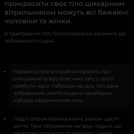
прикрасити своє тіло шикарним
вітрильником можуть всі бажаючі
чоловіки та жінки.
А трактування тату безпосередньо залежить від
зображеного судна.
Червоні вітрила корабля говорять про
очікування та віру власника тату у світлі
майбутні часи. Набивши на своє тіло дане
зображення, життя людини незабаром
набуває кардинальних змін.
Надуті вітром вітрила яхти є знаком щастя
життя. Таке татуювання нагадує людині, що
необхідно прагнути до кращого, і надає