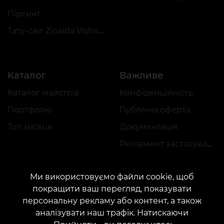
Пірсинг
Тату-світ Zinaida Vishenka
Каталог
Важливе
Каталог майстрів
Конфіденційність
Портфоліо
Публічна оферта
Топ місяця
Документація
Регламент застосування акцій
Ми використовуємо файли cookie, щоб
покращити ваш перегляд, показувати
персональну рекламу або контент, а також
аналізувати наш трафік. Натискаючи
КОНТАКТИ