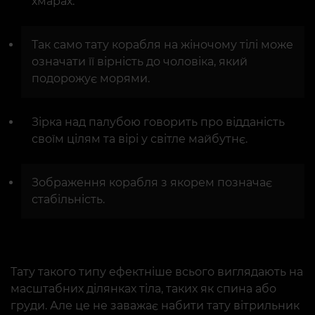
хмарах.
Так само тату корабля на жіночому тілі може
означати її вірність до чоловіка, який
подорожує морями.
Зірка над палубою говорить про відданість
своїм цілям та вірі у світле майбутнє.
Зображення корабля з якорем позначає
стабільність.
Тату такого типу ефектніше всього виглядають на
масштабних ділянках тіла, таких як спина або
груди. Але це не заважає набити тату вітрильник