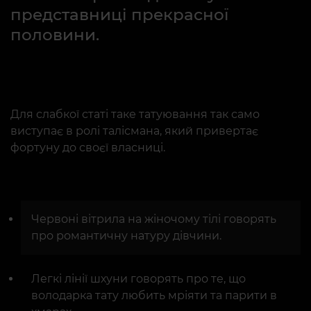
представниці прекрасної
половини.
Для слабкої статі таке татуювання так само
виступає в ролі талісмана, який привертає
фортуну до своєї власниці.
Червоні вітрила на жіночому тілі говорять
про романтичну натуру дівчини.
Легкі лінії шхуни говорять про те, що
володарка тату любить мріяти та парити в