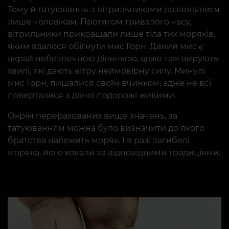
Тому й татуювання з вітрильниками дозволялися
лише чоловікам. Протягом тривалого часу,
вітрильники прикрашали лише тіла тих моряків,
яким вдалося обігнути мис Горн. Даний мис є
вкрай небезпечною ділянкою, адже там вирують
хвилі, які дають вітру неймовірну силу. Минулі
мис Горн, пишалися своїм вчинком, адже не всі
поверталися з даної подорожі живими.
Окрім перерахованих вище значень, за
татуюванням можна було визначити до якого
братства належить моряк. І в разі загибелі
моряка, його ховали за відповідними традиціями.