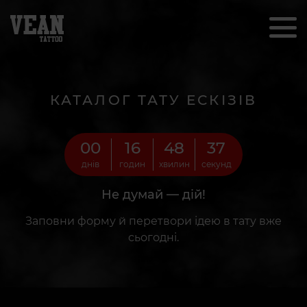
КАТАЛОГ ТАТУ ЕСКІЗІВ
00
16
48
35
днів
годин
хвилин
секунд
Не думай — дій!
Заповни форму й перетвори ідею в тату вже
сьогодні.