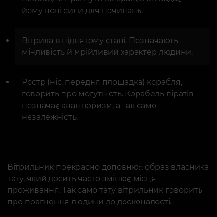
йому нові сили для починань.
Вітрила в піднятому стані. Позначають
мінливість й мрійливий характер людини.
Ростр (ніс, передня площадка) корабля,
говорить про могутність. Корабель піратів
позначає авантюризм, а так само
незалежність.
Вітрильник прекрасно доповнює образ власника
тату, який досить часто змінює місця
проживання. Так само тату вітрильник говорить
про прагнення людини до досконалості.