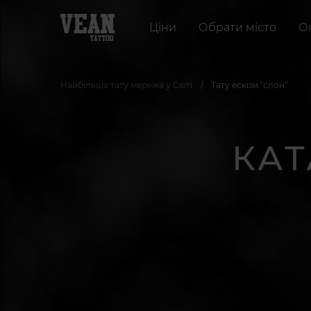
Ціни
Обрати місто
О
Найбільша тату мережа у Світі
Тату ескізи "слон"
КАТ