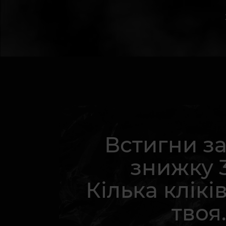
Встигни з
знижку 
Кілька кліків
твоя