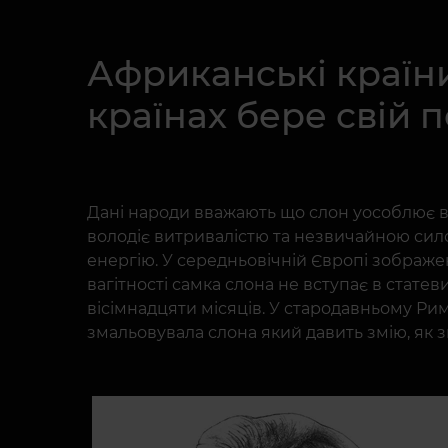
Африканські країни
країнах бере свій 
Дані народи вважають що слон уособлює вір
володіє витривалістю та незвичайною сило
енергію. У середньовічній Європі зображен
вагітності самка слона не вступає в стате
вісімнадцяти місяців. У стародавньому Рим
змальовувала слона який давить змію, як 