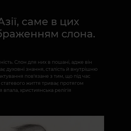
зії, саме в цих
ображенням слона.
ість. Слон для них в пошані, адже він
є духовні знання, сталість й внутрішню
ктування пов'язане з тим, що під час
д статевого життя триває протягом
я впала, християнська релігія