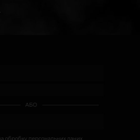
.
АБО
на
обробку персональних даних