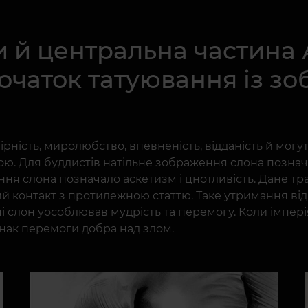
 й центральна частина А
початок татуювання із з
ність, миролюбство, впевненість, відданість й могутн
ю. Для буддистів натільне зображення слона познача
ня слона позначало аскетизм і цнотливість. Дане тра
вий контакт з протилежною статтю. Таке утримання ві
і слон уособлював мудрість та перемогу. Коли імпері
знак перемоги добра над злом.