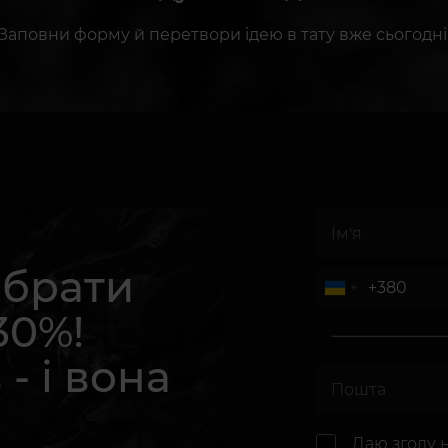
Заповни форму й перетвори ідею в тату вже сьогодні
абрати
30%!
 - і вона
.
Даю згоду 