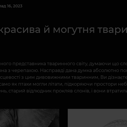
д 16, 2023
красива й могутня твари
ного представника тваринного світу, думаючи що сло
она з черепахою. Насправді дана думка абсолютно п
цевості з цим дивовижними тваринним, Ви дізнаєтеся
к само як птахи могли літати, підкоряючи простори не
нь, старий відлюдник прокляв слонів, і вони втратили