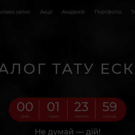
нлайн запис
Акції
Академія
Портфоліо
Т
АЛОГ ТАТУ ЕСК
00
01
23
57
днів
годин
хвилин
секунд
Не думай — дій!