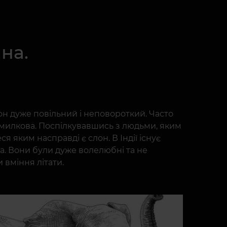
на.
н дуже повільний і неповороткий. Часто
омилкова. Поспілкувавшись з людьми, яким
 яким насправді є слон. В Індії існує
ба. Вони були дуже волелюбні та не
 вміння літати.