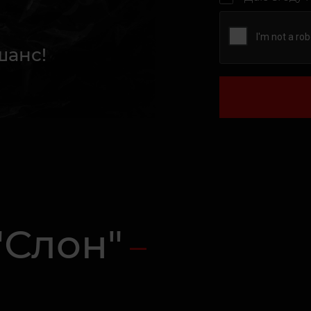
шанс!
"Слон"