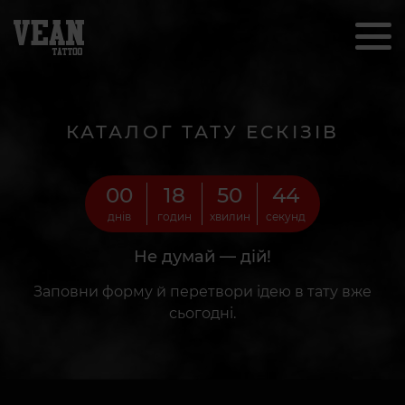
КАТАЛОГ ТАТУ ЕСКІЗІВ
00
18
50
42
днів
годин
хвилин
секунд
Не думай — дій!
Заповни форму й перетвори ідею в тату вже
сьогодні.