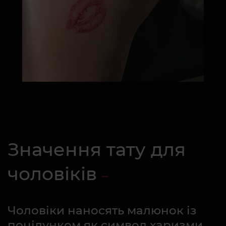
Значення тату для
чоловіків
Чоловіки наносять малюнок із
поцілунком як символ харизми,