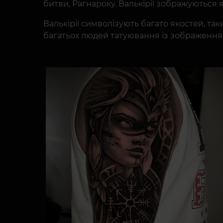
битви, Рагнароку. Валькірії зображуються я
Валькірії символізують багато якостей, таки
багатьох людей татуювання із зображенням