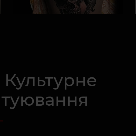
 Культурне
атуювання