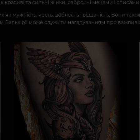
к красиві та сильні жінки, озброєні мечами і списами, 
х як мужність, честь, доблесть і відданість. Вони так
 Валькірії може служити нагадуванням про важливіст