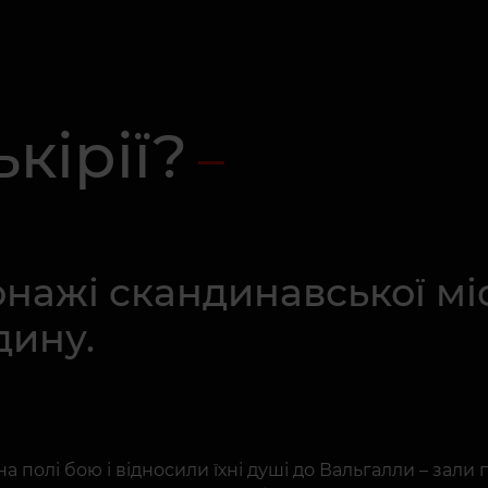
ькірії?
онажі скандинавської міф
дину.
 полі бою і відносили їхні душі до Вальгалли – зали 