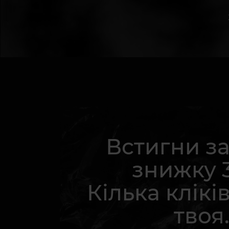
Встигни з
знижку 
Кілька кліків
твоя