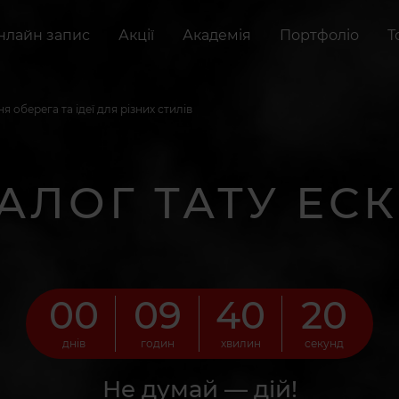
нлайн запис
Акції
Академія
Портфоліо
Т
ня оберега та ідеї для різних стилів
АЛОГ ТАТУ ЕСК
00
09
40
18
днів
годин
хвилин
секунд
Не думай — дій!