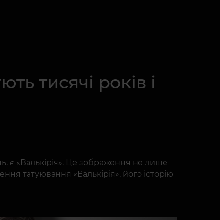
ть тисячі років і
ь, є «Валькірія». Це зображення не лише
чення татуювання «Валькірія», його історію