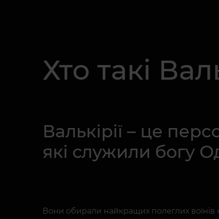
Хто такі Вал
Валькірії – це перс
які служили богу О
Вони обирали найкращих полеглих воїнів на