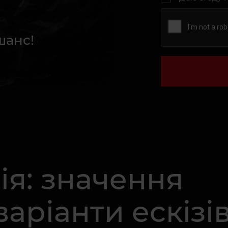
шанс!
ія: значення
варіанти ескізі