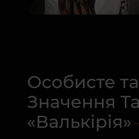
Особисте та
Значення Т
«Валькірія»