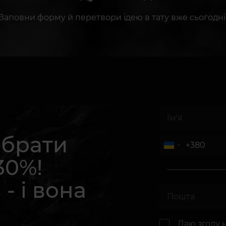
Заповни форму й перетвори ідею в тату вже сьогодні
абрати
30%!
 - і вона
.
Даю згоду 