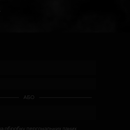
.
АБО
на
обробку персональних даних