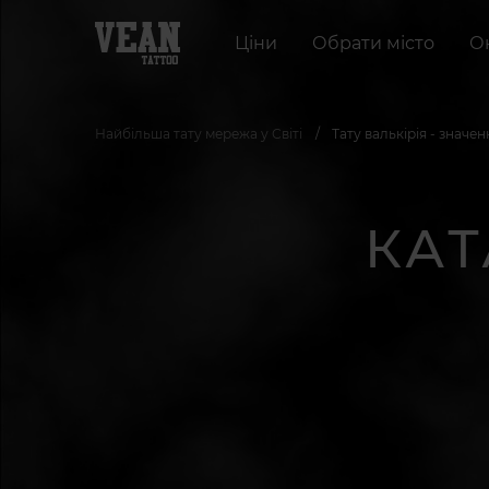
Ціни
Обрати місто
О
Найбільша тату мережа у Світі
Тату валькірія - значен
КАТ