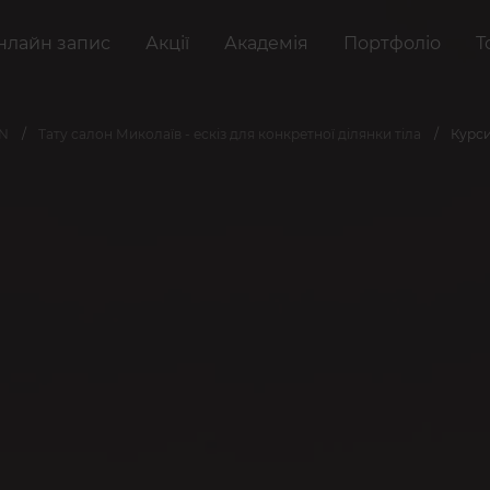
нлайн запис
Акції
Академія
Портфоліо
Т
AN
Тату салон Миколаїв - ескіз для конкретної ділянки тіла
Курси