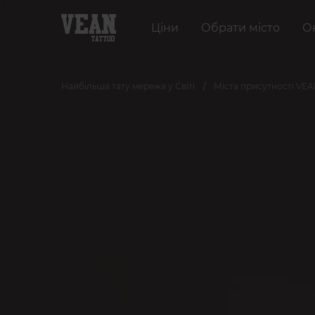
Ціни
Обрати місто
О
Найбільша тату мережа у Світі
Міста присутності VE