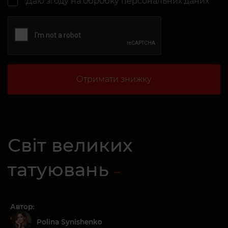
Даю згоду на
обробку персональних даних
Отримати знижку
Світ великих
татуювань
Автор:
Polina Synishenko