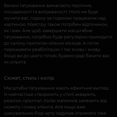
Великі татуювання вимагають терпіння,
посидючості та витривалості. Ніхто не буде
мучити вас, годину за годиною працюючи над
картиною. Майстру також потрібен відпочинок,
як і вам. Але щоб завершити масштабне
татуювання, потрібно буде регулярно приходити
до салону протягом кількох місяців. А потім
переживати реабілітацію. І так знову і знову.
Якщо ви до цього готові, будемо раді бачити вас
як клієнта.
Сюжет, стиль і колір
Масштабні татуювання мають ефектний вигляд.
Їх найчастіше створюють у стилі акварель,
реалізм, орієнтал. Колір малюнків залежить від
сюжету і смаку клієнта. Але якщо вже
шанувальник боді-арту задумав отримати таке