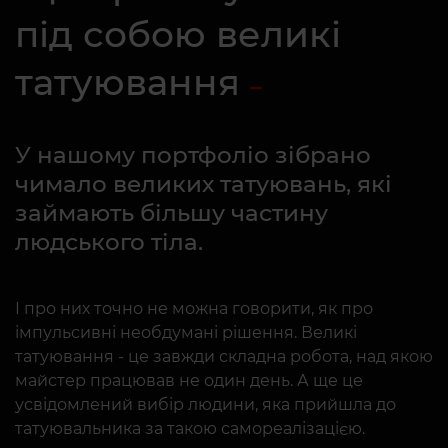
під собою великі
татуювання
У нашому портфоліо зібрано
чимало великих татуювань, які
займають більшу частину
людського тіла.
І про них точно не можна говорити, як про
імпульсивні необдумані рішення. Великі
татуювання - це завжди складна робота, над якою
майстер працював не один день. А ще це
усвідомлений вибір людини, яка прийшла до
татуювальника за такою самореалізацією.