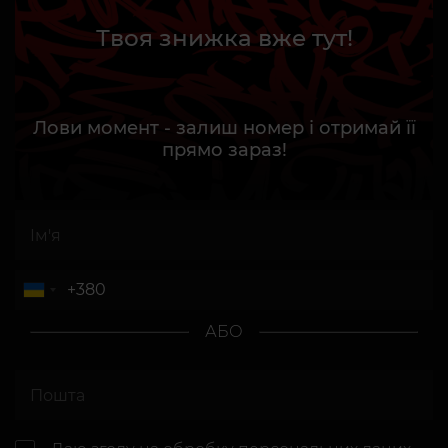
Твоя знижка вже тут!
Лови момент - залиш номер і отримай її
прямо зараз!
АБО