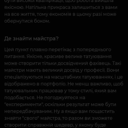
бути високої кваліфікації, щоб робота вийшла
якісною. Натільна прикраса залишиться з вами
на все життя, тому економія в цьому разі може
обернутися боком.
Де знайти майстра?
Цей пункт плавно перетікає з попереднього
питання. Якісне, красиве велике татуювання
може створити тільки досвідчений фахівець. Такі
майстри мають великий досвід у професії. Вони
спеціалізуються на масштабних татуюваннях, і це
відображено в портфоліо. Не менш важливо, щоб
татуювальник працював у тому стилі, який вам
подобається. Не погоджуйтеся на
"експерименти", оскільки результат може бути
непередбачуваним. Ну а якщо вам пощастить
знайти "свого" майстра, то разом ви зможете
створити справжній шедевр, у якому буде