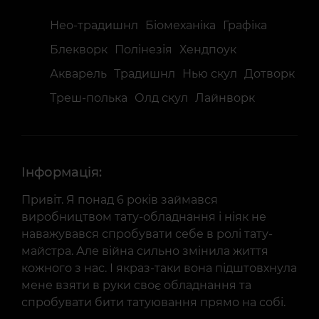
Нео-традишнл
Біомеханіка
Графіка
Блекворк
Полінезія
Хендпоук
Акварель
Традишнл
Нью скул
Дотворк
Треш-полька
Олд скул
Лайнворк
Інформація:
Привіт. Я понад 6 років займався
виробництвом тату-обладнання і ніяк не
наважувався спробувати себе в ролі тату-
майстра. Але війна сильно змінила життя
кожного з нас. І якраз-таки вона підштовхнула
мене взяти в руки своє обладнання та
спробувати бити татуювання прямо на собі.