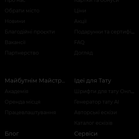
Про нас
Картки та бонуси
Обрати місто
Ціни
Новини
Акції
Благодійні проєкти
Подарунки та сертифікати
Вакансії
FAQ
Партнерство
Догляд
Ідеї для Тату
Майбутнім Майстрам
Академія
Шрифти для тату Онлайн
Оренда місця
Генератор тату AI
Працевлаштування
Авторські ескізи
Каталог ескізів
Блог
Сервіси