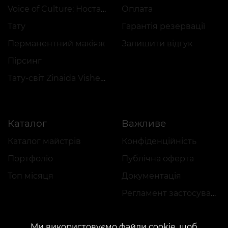
Voice of Culture: Ностальгія за 2000-ми
Оплата
Тату
Гарантія резервації
Перманентний макіяж
Залишити відгук
Пірсинг
Тату-світ Zinaida Vishenka
Каталог
Важливе
Каталог майстрів
Конфіденційність
Портфоліо
Публічна оферта
Топ місяця
Документація
Регламент застосування акцій
Ми використовуємо файли cookie, щоб