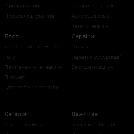
Оренда місця
Генератор тату AI
Працевлаштування
Авторські ескізи
Каталог ескізів
Блог
Сервіси
Voice of Culture: Ностальгія за 2000-ми
Оплата
Тату
Гарантія резервації
Перманентний макіяж
Залишити відгук
Пірсинг
Тату-світ Zinaida Vishenka
Каталог
Важливе
Каталог майстрів
Конфіденційність