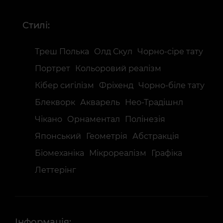
Стилі:
Треш Полька
Олд Скул
Чорно-сіре тату
Портрет
Кольоровий реалізм
Кібер сигілізм
Фріхенд
Чорно-біле тату
Блекворк
Акварель
Нео-Традішнл
Чікано
Орнаментал
Полінезія
Японський
Геометрія
Абстракція
Біомеханіка
Мікрореалізм
Графіка
Леттерінг
Інформація: