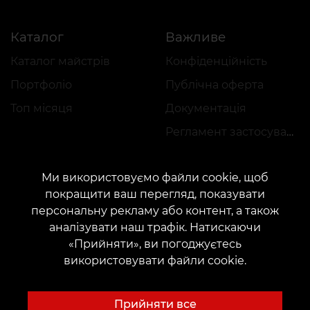
Каталог
Важливе
Каталог майстрів
Конфіденційність
Портфоліо
Публічна оферта
Топ місяця
Документація
Регламент застосування акцій
Ми використовуємо файли cookie, щоб
покращити ваш перегляд, показувати
персональну рекламу або контент, а також
аналізувати наш трафік. Натискаючи
КОНТАКТИ
«Прийняти», ви погоджуєтесь
Зв'яжіться з нами:
customers@vean-tattoo.com
використовувати файли cookie.
Співпраця:
marketing.veantattoo@gmail.com
Скарги та пропозиції:
complaints@vean-tattoo.com
Прийняти все