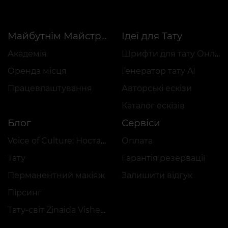
Ідеї для Тату
Майбутнім Майстрам
Академія
Шрифти для тату Онлайн
Оренда місця
Генератор тату AI
Працевлаштування
Авторські ескізи
Каталог ескізів
Блог
Сервіси
Voice of Culture: Ностальгія за 2000-ми
Оплата
Тату
Гарантія резервації
Перманентний макіяж
Залишити відгук
Пірсинг
Тату-світ Zinaida Vishenka