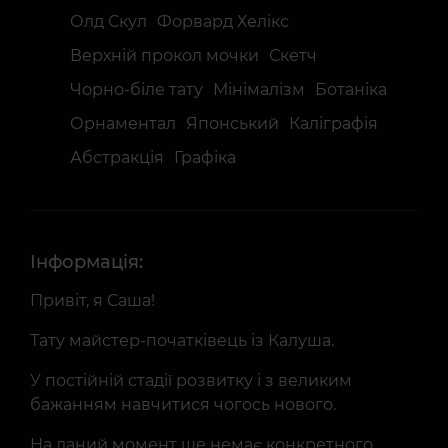
Олд Скул
Форвард Хелiкс
Верхній прокол мочки
Скетч
Чорно-біле тату
Мінімалізм
Ботаніка
Орнаментал
Японський
Каліграфія
Абстракція
Графіка
Інформація:
Привіт, я Саша!
Тату майстер-початківець із Калуша.
У постійній стадії розвитку і з великим
бажанням навчитися чогось нового.
На даний момент ще немає конкретного